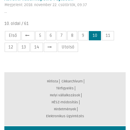
Megjelent: 2018. november 22. csütörtök, 09:37
...
10. oldal / 61
Első
5
6
7
8
9
10
11
12
13
14
Utolsó
Hírlista
Cikkarchívum
Térfigyelés
Helyi vállalkozások
HÉSZ-módosítás
Hirdetmények
Elektronikus ügyintézés