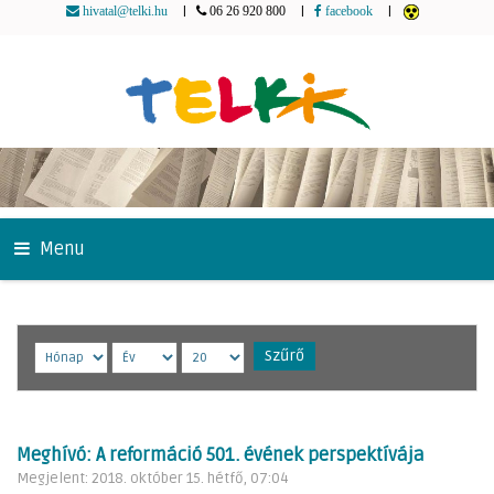
|
|
|
hivatal@telki.hu
06 26 920 800
facebook
Menu
Szűrő
Meghívó: A reformáció 501. évének perspektívája
Megjelent: 2018. október 15. hétfő, 07:04