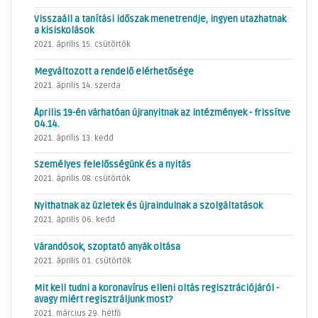
Visszaáll a tanítási időszak menetrendje, ingyen utazhatnak
a kisiskolások
2021. április 15. csütörtök
Megváltozott a rendelő elérhetősége
2021. április 14. szerda
Április 19-én várhatóan újranyitnak az intézmények - frissítve
04.14.
2021. április 13. kedd
Személyes felelősségünk és a nyitás
2021. április 08. csütörtök
Nyithatnak az üzletek és újraindulnak a szolgáltatások
2021. április 06. kedd
Várandósok, szoptató anyák oltása
2021. április 01. csütörtök
Mit kell tudni a koronavírus elleni oltás regisztrációjáról -
avagy miért regisztráljunk most?
2021. március 29. hétfő