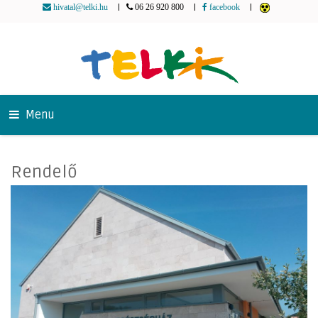
|
|
|
hivatal@telki.hu
06 26 920 800
facebook
Menu
Rendelő