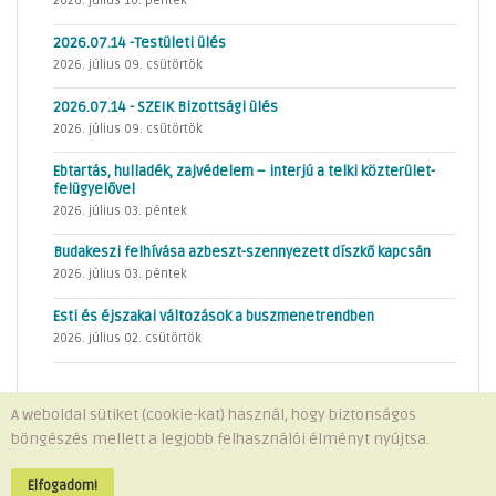
2026. július 10. péntek
2026.07.14 -Testületi ülés
2026. július 09. csütörtök
2026.07.14 - SZEIK Bizottsági ülés
2026. július 09. csütörtök
Ebtartás, hulladék, zajvédelem – interjú a telki közterület-
felügyelővel
2026. július 03. péntek
Budakeszi felhívása azbeszt-szennyezett díszkő kapcsán
2026. július 03. péntek
Esti és éjszakai változások a buszmenetrendben
2026. július 02. csütörtök
A weboldal sütiket (cookie-kat) használ, hogy biztonságos
böngészés mellett a legjobb felhasználói élményt nyújtsa.
Minden jog fenntartva © 2026 Telki Község Önkormányzata
Impresszum
-
Adatvédelem
Elfogadom!