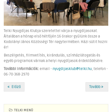
Telki Nyugdíjas Klubja szeretettel várja a nyugdíjasokat.
Általában a hónap első hétfőjén 16 órakor gyűlünk össze a
Kodolányi János Közösségi Tér nagytermében. Házi sütit hozni
ér!
Beszélgetés, filmvetítés, kirándulás, színházlátogatás és
egyéb programok várnak a helyi nyugdíjasok érdeklődésére.
További információk:
email -
nyugdijasklub@telki.hu
, telefon -
06-70-368-2970
Előző
Tovább
TELKI MENÜ