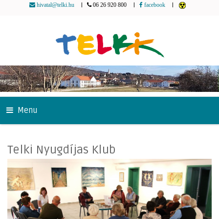
|
|
|
hivatal@telki.hu
06 26 920 800
facebook
Menu
Telki Nyugdíjas Klub