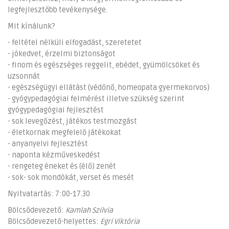
legfejlesztőbb tevékenysége.
Mit kínálunk?
- feltétel nélküli elfogadást, szeretetet
- jókedvet, érzelmi biztonságot
- finom és egészséges reggelit, ebédet, gyümölcsöket és
uzsonnát
- egészségügyi ellátást (védőnő, homeopata gyermekorvos)
- gyógypedagógiai felmérést illetve szükség szerint
gyógypedagógiai fejlesztést
- sok levegőzést, játékos testmozgást
- életkornak megfelelő játékokat
- anyanyelvi fejlesztést
- naponta kézműveskedést
- rengeteg éneket és (élő) zenét
- sok- sok mondókát, verset és mesét
Nyitvatartás: 7:00-17.30
Bölcsődevezető:
Kamlah Szilvia
Bölcsődevezető-helyettes:
Egri Viktória