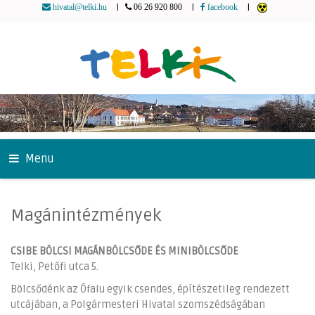
|
|
|
hivatal@telki.hu
06 26 920 800
facebook
Menu
Magánintézmények
CSIBE BÖLCSI MAGÁNBÖLCSŐDE ÉS MINIBÖLCSŐDE
Telki, Petőfi utca 5.
Bölcsődénk az Ófalu egyik csendes, építészetileg rendezett
utcájában, a Polgármesteri Hivatal szomszédságában