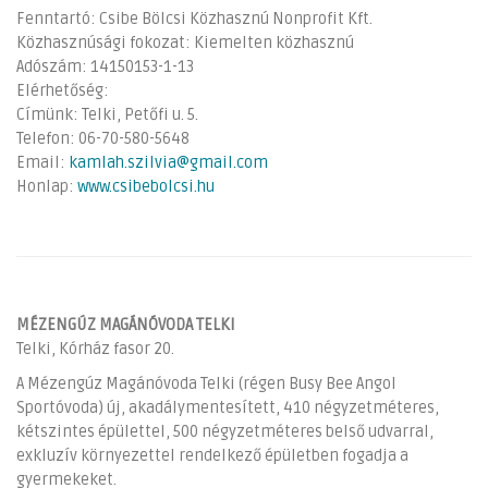
Fenntartó: Csibe Bölcsi Közhasznú Nonprofit Kft.
Közhasznúsági fokozat: Kiemelten közhasznú
Adószám: 14150153-1-13
Elérhetőség:
Címünk: Telki, Petőfi u. 5.
Telefon: 06-70-580-5648
Email:
kamlah.szilvia@gmail.com
Honlap:
www.csibebolcsi.hu
MÉZENGÚZ MAGÁNÓVODA TELKI
Telki, Kórház fasor 20.
A Mézengúz Magánóvoda Telki (régen Busy Bee Angol
Sportóvoda) új, akadálymentesített, 410 négyzetméteres,
kétszintes épülettel, 500 négyzetméteres belső udvarral,
exkluzív környezettel rendelkező épületben fogadja a
gyermekeket.