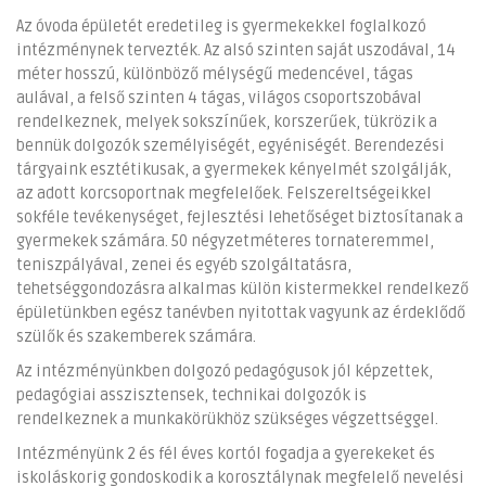
Az óvoda épületét eredetileg is gyermekekkel foglalkozó
intézménynek tervezték. Az alsó szinten saját uszodával, 14
méter hosszú, különböző mélységű medencével, tágas
aulával, a felső szinten 4 tágas, világos csoportszobával
rendelkeznek, melyek sokszínűek, korszerűek, tükrözik a
bennük dolgozók személyiségét, egyéniségét. Berendezési
tárgyaink esztétikusak, a gyermekek kényelmét szolgálják,
az adott korcsoportnak megfelelőek. Felszereltségeikkel
sokféle tevékenységet, fejlesztési lehetőséget biztosítanak a
gyermekek számára. 50 négyzetméteres tornateremmel,
teniszpályával, zenei és egyéb szolgáltatásra,
tehetséggondozásra alkalmas külön kistermekkel rendelkező
épületünkben egész tanévben nyitottak vagyunk az érdeklődő
szülők és szakemberek számára.
Az intézményünkben dolgozó pedagógusok jól képzettek,
pedagógiai asszisztensek, technikai dolgozók is
rendelkeznek a munkakörükhöz szükséges végzettséggel.
Intézményünk 2 és fél éves kortól fogadja a gyerekeket és
iskoláskorig gondoskodik a korosztálynak megfelelő nevelési