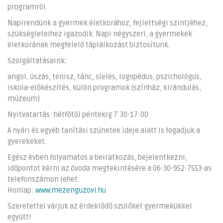
programról.
Napirendünk a gyermek életkorához, fejlettségi szintjéhez,
szükségleteihez igazodik. Napi négyszeri, a gyermekek
életkorának megfelelő táplálkozást biztosítunk.
Szolgáltatásaink:
angol, úszás, tenisz, tánc, síelés, logopédus, pszichológus,
iskola-előkészítés, külön programok (színház, kirándulás,
múzeum)
Nyitvatartás: hétfőtől péntekig 7:30-17:00
A nyári és egyéb tanítási szünetek ideje alatt is fogadjuk a
gyerekeket.
Egész évben folyamatos a beiratkozás, bejelentkezni,
időpontot kérni az óvoda megtekintésére a 06-30-952-7553-as
telefonszámon lehet.
Honlap:
www.mezenguzovi.hu
Szeretettel várjuk az érdeklődő szülőket gyermekükkel
együtt!