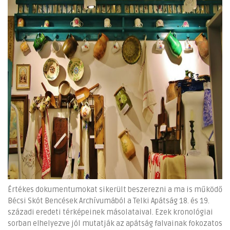
Értékes dokumentumokat sikerült beszerezni a ma is működő
Bécsi Skót Bencések Archívumából a Telki Apátság 18. és 19.
századi eredeti térképeinek másolataival. Ezek kronológiai
sorban elhelyezve jól mutatják az apátság falvainak fokozatos