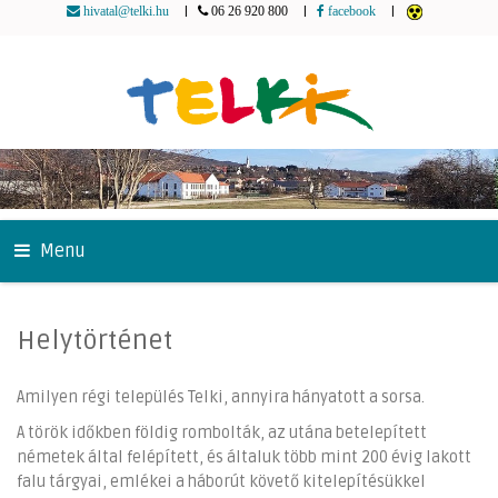
|
|
|
hivatal@telki.hu
06 26 920 800
facebook
Menu
Helytörténet
Amilyen régi település Telki, annyira hányatott a sorsa.
A török időkben földig rombolták, az utána betelepített
németek által felépített, és általuk több mint 200 évig lakott
falu tárgyai, emlékei a háborút követő kitelepítésükkel