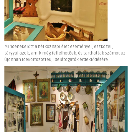
Mindenekelőtt a hétköznapi élet eseményei, eszközei,
tárgyai azok, amik még fellelhetőek, és tarthattak számot az
újonnan ideköltözöttek, idelátogatók érdeklődésére.