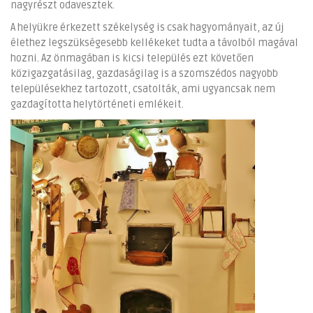
nagyrészt odavesztek.
A helyükre érkezett székelység is csak hagyományait, az új
élethez legszükségesebb kellékeket tudta a távolból magával
hozni. Az önmagában is kicsi település ezt követően
közigazgatásilag, gazdaságilag is a szomszédos nagyobb
településekhez tartozott, csatolták, ami ugyancsak nem
gazdagította helytörténeti emlékeit.