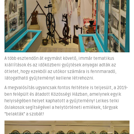
A több esztendőn át egymást követő, immár tematikus
kiállítások és az időközbeni gyűjtések anyagai adták az
ötletet, hogy ezekből az utókor számára is fennmaradó,
látogatható gyűjteményt kellene létrehozni.
A megvalósítás ugyancsak fontos feltétele is teljesült, a 2019-
ben felépült és átadott Közösségi Házban, amelynek egyik
helyiségében helyet kaphatott a gyűjtemény! Lelkes telki
őslakosok segítségével a helytörténeti emlékek, tárgyak
"belakták" a szobát!