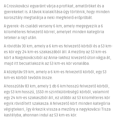
A Crosskovácsi egyaránt várja a profikat, amatőröket és a
gyerekeket is. A távok kialakítása úgy történik, hogy minden
korosztály megtalálja a neki megfelelő erőpróbát.
A gyerek- és családi verseny 6 km, amely megegyezik a 6
kilométeres felvezető körrel, amelyet minden kategória
leteker a rajt után.
A rövidtáv 30 km, amely a 6 km-es felvezető körből és a 53 km-
es kör egy 24 km-es szakaszából áll. A mezőny az 53 km-es
kört a Nagykovácsiból az Anna-lakhoz kivezető úton vágja át,
majd itt becsatlakozik az 53 km-es kör vonalába.
A középtáv 59 km, amely a 6 km-es felvezető körből, egy 53
km-es körből tevődik össze.
A hosszútáv 83 km, amely 1 db 6 km hosszú felvezető körből,
egy 53 km hosszú, 1550 m szintkülönbségű körből, valamint
egy 24 km-es szakaszból áll, ez utóbbi az 53 kilométeres kör
egyik rövidített szakasza. A felvezető kört minden kategória
végigtekeri, így érkezik vissza a mezőny a nagykovácsi Tisza
kastélyba, ahonnan indul az 53 km-es kör.