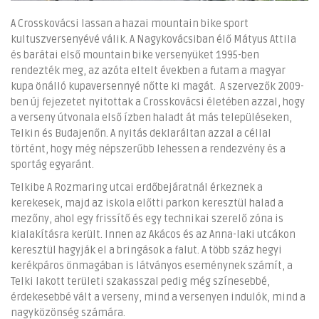
A Crosskovácsi lassan a hazai mountain bike sport
kultuszversenyévé válik. A Nagykovácsiban élő Mátyus Attila
és barátai első mountain bike versenyüket 1995-ben
rendezték meg, az azóta eltelt években a futam a magyar
kupa önálló kupaversennyé nőtte ki magát. A szervezők 2009-
ben új fejezetet nyitottak a Crosskovácsi életében azzal, hogy
a verseny útvonala első ízben haladt át más településeken,
Telkin és Budajenőn. A nyitás deklaráltan azzal a céllal
történt, hogy még népszerűbb lehessen a rendezvény és a
sportág egyaránt.
Telkibe A Rozmaring utcai erdőbejáratnál érkeznek a
kerekesek, majd az iskola előtti parkon keresztül halad a
mezőny, ahol egy frissítő és egy technikai szerelő zóna is
kialakításra került. Innen az Akácos és az Anna-laki utcákon
keresztül hagyják el a bringások a falut. A több száz hegyi
kerékpáros önmagában is látványos eseménynek számít, a
Telki lakott területi szakasszal pedig még színesebbé,
érdekesebbé vált a verseny, mind a versenyen indulók, mind a
nagyközönség számára.