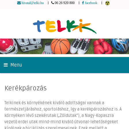
|
|
|
hivatal@telki.hu
06 26 920 800
facebook
Menu
Kerékpározás
Telkinek és környékének kiváló adottságai vannak a
természetjáráshoz, sportoláshoz, így a kerékpározáshoz is. A
környéken lévő szekérutak („Zöldutak”), a Nagy-Kopaszra
vezető erdei utak mind-mind kiváló útvonal-lehetőségeket
kínálnak a biciklizés szerelmeseinek. Ezek mellett a