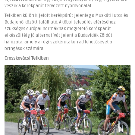
veszik a kerékpárút tervezett nyomvonalát.
Telkiben külön kijelölt kerékpárút jelenleg a Muskátli utca és
Budajenő között található. A többi település eléréséhez
szükséges európai normáknak megfelelő kerékpárút
elkészültéig jó alternatívát jelent a Budavidék Zöldút
hálózata, amely a régi szekérutakon ad lehetőséget a
bringások számára.
Crosskovácsi Telkiben