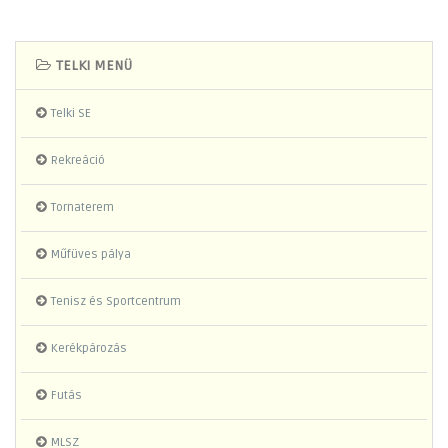
TELKI MENÜ
Telki SE
Rekreáció
Tornaterem
Műfüves pálya
Tenisz és Sportcentrum
Kerékpározás
Futás
MLSZ