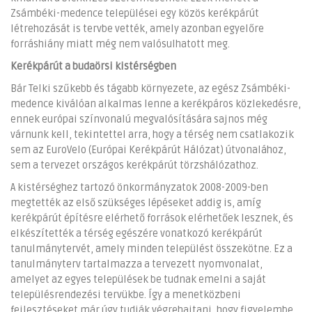
Zsámbéki-medence települései egy közös kerékpárút
létrehozását is tervbe vették, amely azonban egyelőre
forráshiány miatt még nem valósulhatott meg.
Kerékpárút a budaörsi kistérségben
Bár Telki szűkebb és tágabb környezete, az egész Zsámbéki-
medence kiválóan alkalmas lenne a kerékpáros közlekedésre,
ennek európai színvonalú megvalósítására sajnos még
várnunk kell, tekintettel arra, hogy a térség nem csatlakozik
sem az EuroVelo (Európai Kerékpárút Hálózat) útvonalához,
sem a tervezet országos kerékpárút törzshálózathoz.
A kistérséghez tartozó önkormányzatok 2008-2009-ben
megtették az első szükséges lépéseket addig is, amíg
kerékpárút építésre elérhető források elérhetőek lesznek, és
elkészítették a térség egészére vonatkozó kerékpárút
tanulmánytervét, amely minden települést összekötne. Ez a
tanulmányterv tartalmazza a tervezett nyomvonalat,
amelyet az egyes települések be tudnak emelni a saját
településrendezési tervükbe. Így a menetközbeni
fejlesztéseket már úgy tudják végrehajtani, hogy figyelembe