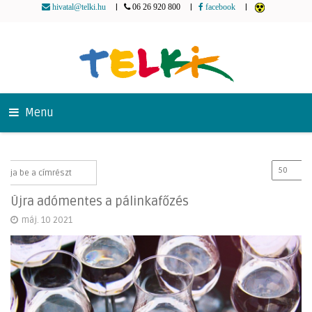
|
|
|
hivatal@telki.hu
06 26 920 800
facebook
Menu
Újra adómentes a pálinkafőzés
máj. 10 2021