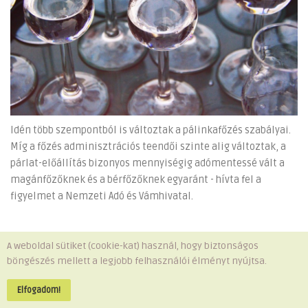
Idén több szempontból is változtak a pálinkafőzés szabályai.
Míg a főzés adminisztrációs teendői szinte alig változtak, a
párlat-előállítás bizonyos mennyiségig adómentessé vált a
magánfőzőknek és a bérfőzőknek egyaránt - hívta fel a
figyelmet a Nemzeti Adó és Vámhivatal.
A weboldal sütiket (cookie-kat) használ, hogy biztonságos
böngészés mellett a legjobb felhasználói élményt nyújtsa.
Minden jog fenntartva © 2026 Telki Község Önkormányzata
Impresszum
-
Adatvédelem
Elfogadom!