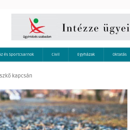
áz és Sportcsarnok
Civil
Egyházak
Oktatás
íszkő kapcsán