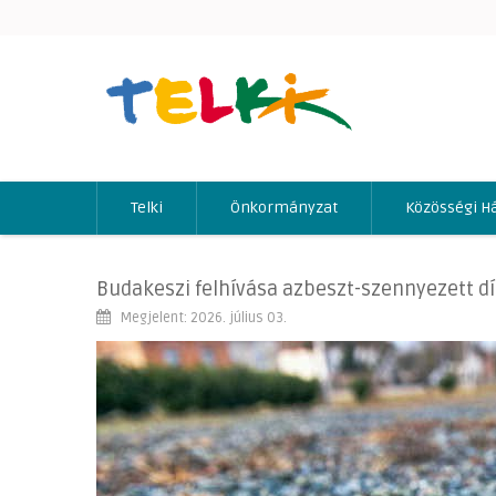
Telki
Önkormányzat
Közösségi H
Budakeszi felhívása azbeszt-szennyezett d
Megjelent: 2026. július 03.