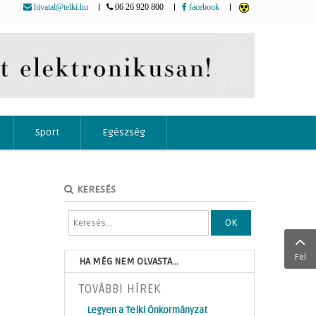
|
|
|
hivatal@telki.hu
06 26 920 800
facebook
Sport
Egészség
KERESÉS
OK
Fel
HA MÉG NEM OLVASTA...
TOVÁBBI HÍREK
Legyen a Telki Önkormányzat