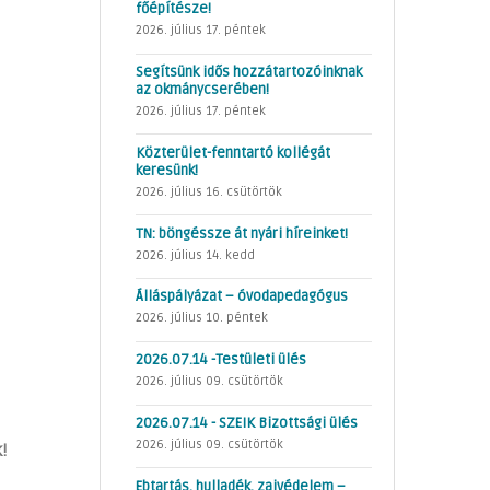
főépítésze!
2026. július 17. péntek
Segítsünk idős hozzátartozóinknak
az okmánycserében!
2026. július 17. péntek
Közterület-fenntartó kollégát
keresünk!
2026. július 16. csütörtök
TN: böngéssze át nyári híreinket!
2026. július 14. kedd
Álláspályázat – óvodapedagógus
2026. július 10. péntek
2026.07.14 -Testületi ülés
2026. július 09. csütörtök
2026.07.14 - SZEIK Bizottsági ülés
2026. július 09. csütörtök
!
Ebtartás, hulladék, zajvédelem –