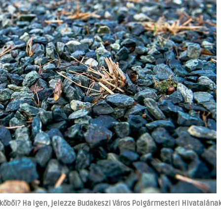
kőből? Ha igen, jelezze Budakeszi Város Polgármesteri Hivatalának