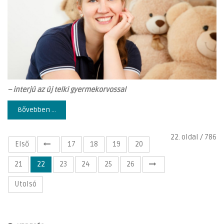
– interjú az új telki gyermekorvossal
Bővebben ...
22. oldal / 786
Első
17
18
19
20
21
22
23
24
25
26
Utolsó