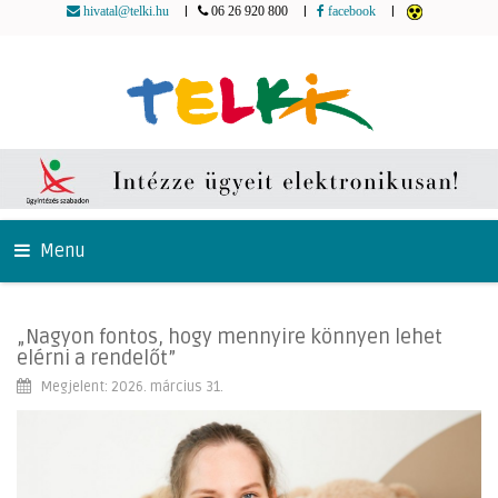
|
|
|
hivatal@telki.hu
06 26 920 800
facebook
Menu
„Nagyon fontos, hogy mennyire könnyen lehet
elérni a rendelőt”
Megjelent: 2026. március 31.