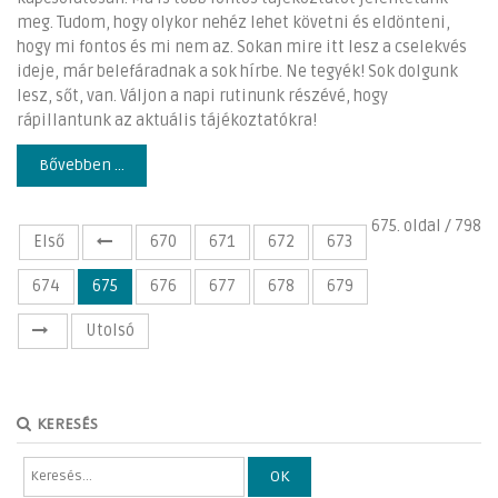
meg. Tudom, hogy olykor nehéz lehet követni és eldönteni,
hogy mi fontos és mi nem az. Sokan mire itt lesz a cselekvés
ideje, már belefáradnak a sok hírbe. Ne tegyék! Sok dolgunk
lesz, sőt, van. Váljon a napi rutinunk részévé, hogy
rápillantunk az aktuális tájékoztatókra!
Bővebben ...
675. oldal / 798
Első
670
671
672
673
674
675
676
677
678
679
Utolsó
KERESÉS
OK