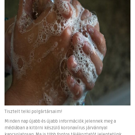
Tisztelt telki polgártársaim!
Minden nap újabb és újabb információk jelennek meg a
médiában a kitörni készülő koronavírus járvánnyal
kapcsolatosan. Ma is több fontos tájékoztatót jelentetünk