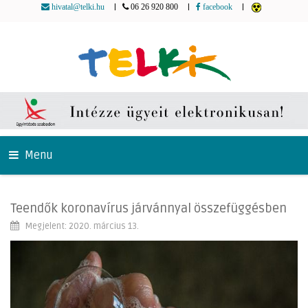
|
|
|
hivatal@telki.hu
06 26 920 800
facebook
Menu
Teendők koronavírus járvánnyal összefüggésben
Megjelent: 2020. március 13.