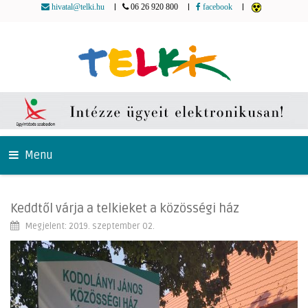
|
|
|
hivatal@telki.hu
06 26 920 800
facebook
Menu
Keddtől várja a telkieket a közösségi ház
Megjelent: 2019. szeptember 02.