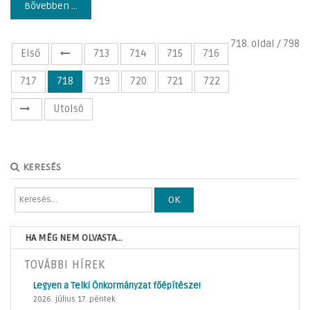
Bővebben ...
718. oldal / 798
Első
713
714
715
716
717
718
719
720
721
722
Utolsó
KERESÉS
OK
HA MÉG NEM OLVASTA...
TOVÁBBI HÍREK
Legyen a Telki Önkormányzat főépítésze!
2026. július 17. péntek