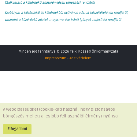
Tájékoztató a közérdekű adatigénylések teljesítési rendjéről
Szabályzat a közérdekű és közérdekből nyilvános adatok közzétételének rendjéről,
valamint a közérdekű adatok megismerése iránti igények teljesítési rendjéről
Minden jog fenntartva © 2026 Telki Község Önkormányzata
Impresszum
-
Adatvédelem
A weboldal sütiket (cookie-kat) használ, hogy biztonságos
böngészés mellett a legjobb felhasználói élményt nyújtsa.
Elfogadom!