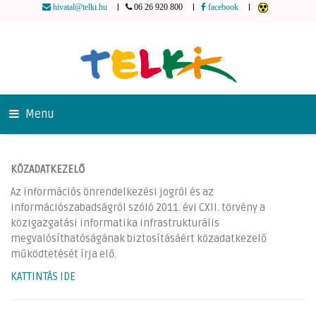
|
|
|
hivatal@telki.hu
06 26 920 800
facebook
Menu
KÖZADATKEZELŐ
Az információs önrendelkezési jogról és az
információszabadságról szóló 2011. évi CXII. törvény a
közigazgatási informatika infrastrukturális
megvalósíthatóságának biztosításáért közadatkezelő
működtetését írja elő.
KATTINTÁS IDE