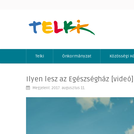
Telki
Önkormányzat
Közösségi H
Ilyen lesz az Egészségház [videó]
Megjelent: 2017. augusztus 11.