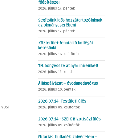
főépítésze!
2026. július 17. péntek
Segítsünk idős hozzátartozóinknak
az okmánycserében!
2026. július 17. péntek
Közterület-fenntartó kollégát
keresünk!
2026. július 16. csütörtök
TN: böngéssze át nyári híreinket!
2026. július 14. kedd
Álláspályázat – óvodapedagógus
2026. július 10. péntek
2026.07.14 -Testületi ülés
rvosi
2026. július 09. csütörtök
2026.07.14 - SZEIK Bizottsági ülés
2026. július 09. csütörtök
Ebtartás, hulladék, zajvédelem –