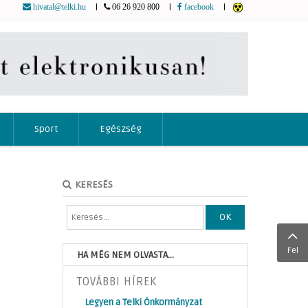
|
|
|
hivatal@telki.hu
06 26 920 800
facebook
Sport
Egészség
KERESÉS
OK
Fel
HA MÉG NEM OLVASTA...
TOVÁBBI HÍREK
Legyen a Telki Önkormányzat