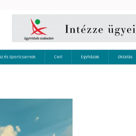
áz és Sportcsarnok
Civil
Egyházak
Oktatás