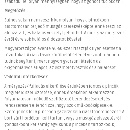
szabadul fel olyan mennyiségben, hogy az gondot tud okozni.
Megelőzés
Sajnos sokan nem veszik komolyan, hogy a pincékben
alattomosan terjedő mustgáz cselekvésképtelenné teszi az
áldozatait, és halálos veszélyt jelenthet. A mustgáz mérgezés
évről évre sok halálos áldozatot követel!
Magyarországon évente 40-50-szer riasztják ilyen esethez a
tűzoltókat. A riasztások körülbelül felénél viszont már nem
tudnak segíteni, mert nagyon gyorsan létrejön az
oxigénhiányos állapot, az eszméletvesztés és a haláleset.
Védelmi intézkedések
A mérgezés/ fulladás elkerülése érdekében fontos a pincék
megfelelő szellőztetése, ennek érdekében alkalmazzon
folyamatosan működő szellőztető berendezéseket, és
rendszeresen ellenőrizze, hogy azok működőképesek-e.
Szereljenek fel a pincében gázérzékelő riasztóberendezést! A
bort zárt hordóban kell tartani, vagy a mustgáz elvezetésről
gondoskodni kell! Amíg egyikünk a pincében tartózkodik,