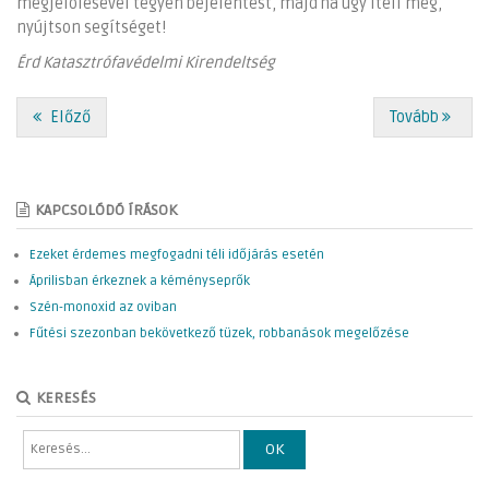
megjelölésével tegyen bejelentést, majd ha úgy ítéli meg,
nyújtson segítséget!
Érd Katasztrófavédelmi Kirendeltség
Előző
Tovább
KAPCSOLÓDÓ ÍRÁSOK
Ezeket érdemes megfogadni téli időjárás esetén
Áprilisban érkeznek a kéményseprők
Szén-monoxid az oviban
Fűtési szezonban bekövetkező tüzek, robbanások megelőzése
KERESÉS
OK