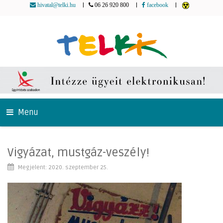
|
|
|
hivatal@telki.hu
06 26 920 800
facebook
Menu
Vigyázat, mustgáz-veszély!
Megjelent: 2020. szeptember 25.