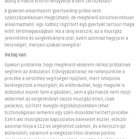
addig a másik kintről felügyelje a bent tartózkodót!
A gyakran alkalmazott gyertyaláng-próba nem
százszázalékosan megbízható, de megfelelő körültekintéssel
alkalmazható: egy rúdhoz rögzített égő gyertyát tartson maga
előtt térdmagasságban. Ha a láng elalszik, az a mustgáz
jelenlétére és oxigénhiányra utal, ezért azonnal hagyja el a
helyiséget, menjen szabad levegőre!
Ha baj van
Gyakori probléma, hogy megfelelő védelem nélkül próbálnak
segíteni az áldozaton. Elővigyázatlanul ne rohanjunk be a
pincébe a sérülthez segítséget nyújtani, mert lehajolva
belélegezzük a mustgázt, és előfordulhat, hogy magunk is
áldozatul esünk! Sem a gázálarc, sem a gázmaszk nem nyújt
védelmet az oxigénhiányt okozó mustgáz ellen, csak
palackos, sűrített levegős légzőkészülékben lehet
biztonságosan lemenni egy szén-dioxiddal telített pincébe.
Ezért aki mustgázzal kapcsolatos balesetet észlel, először
azonnal hívja a 112-es segélyhívó számot, és a helyszín (pl.
külterület), valamint a megközelítési útvonal pontos