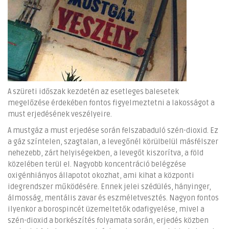
A szüreti időszak kezdetén az esetleges balesetek
megelőzése érdekében fontos figyelmeztetni a lakosságot a
must erjedésének veszélyeire.
A mustgáz a must erjedése során felszabaduló szén-dioxid. Ez
a gáz színtelen, szagtalan, a levegőnél körülbelül másfélszer
nehezebb, zárt helyiségekben, a levegőt kiszorítva, a föld
közelében terül el. Nagyobb koncentráció belégzése
oxigénhiányos állapotot okozhat, ami kihat a központi
idegrendszer működésére. Ennek jelei szédülés, hányinger,
álmosság, mentális zavar és eszméletvesztés. Nagyon fontos
ilyenkor a borospincét üzemeltetők odafigyelése, mivel a
szén-dioxid a borkészítés folyamata során, erjedés közben