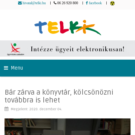
|
|
|
hivatal@telki.hu
06 26 920 800
facebook
Menu
Bár zárva a könyvtár, kölcsönözni
továbbra is lehet
Megjelent: 2020. december 04.