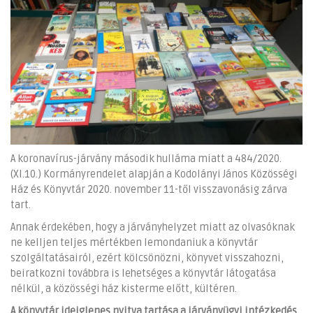
A koronavírus-járvány második hulláma miatt a 484/2020.
(XI.10.) Kormányrendelet alapján a Kodolányi János Közösségi
Ház és Könyvtár 2020. november 11-től visszavonásig zárva
tart.
Annak érdekében, hogy a járványhelyzet miatt az olvasóknak
ne kelljen teljes mértékben lemondaniuk a könyvtár
szolgáltatásairól, ezért kölcsönözni, könyvet visszahozni,
beiratkozni továbbra is lehetséges a könyvtár látogatása
nélkül, a közösségi ház kisterme előtt, kültéren.
A könyvtár ideiglenes nyitva tartása a járványügyi intézkedés