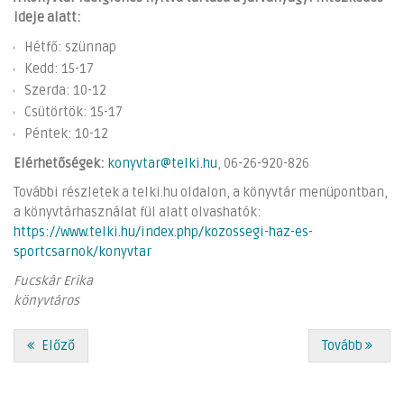
ideje alatt:
Hétfő: szünnap
Kedd: 15-17
Szerda: 10-12
Csütörtök: 15-17
Péntek: 10-12
Elérhetőségek:
konyvtar@telki.hu
, 06-26-920-826
További részletek a telki.hu oldalon, a könyvtár menüpontban,
a könyvtárhasználat fül alatt olvashatók:
https://www.telki.hu/index.php/kozossegi-haz-es-
sportcsarnok/konyvtar
Fucskár Erika
könyvtáros
Előző
Tovább