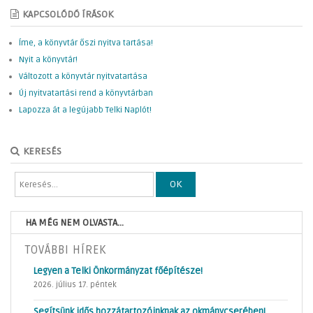
KAPCSOLÓDÓ ÍRÁSOK
Íme, a könyvtár őszi nyitva tartása!
Nyit a könyvtár!
Változott a könyvtár nyitvatartása
Új nyitvatartási rend a könyvtárban
Lapozza át a legújabb Telki Naplót!
KERESÉS
OK
HA MÉG NEM OLVASTA...
TOVÁBBI HÍREK
Legyen a Telki Önkormányzat főépítésze!
2026. július 17. péntek
Segítsünk idős hozzátartozóinknak az okmánycserében!