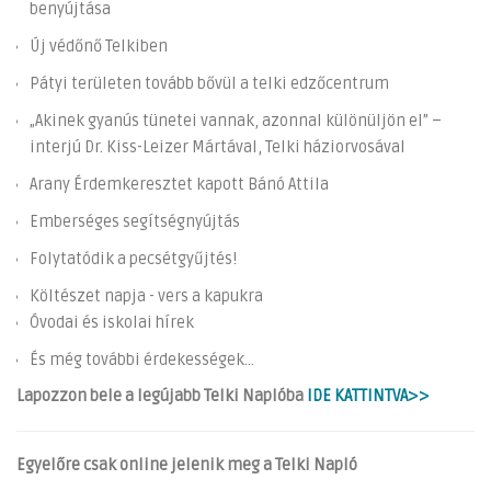
benyújtása
Új védőnő Telkiben
Pátyi területen tovább bővül a telki edzőcentrum
„Akinek gyanús tünetei vannak, azonnal különüljön el” –
interjú Dr. Kiss-Leizer Mártával, Telki háziorvosával
Arany Érdemkeresztet kapott Bánó Attila
Emberséges segítségnyújtás
Folytatódik a pecsétgyűjtés!
Költészet napja - vers a kapukra
Óvodai és iskolai hírek
És még további érdekességek...
Lapozzon bele a legújabb Telki Naplóba
IDE KATTINTVA>>
Egyelőre csak online jelenik meg a Telki Napló