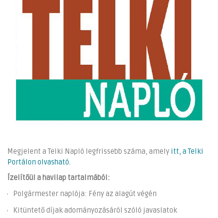
Megjelent a Telki Napló legfrissebb száma, amely
itt, a Telki
Portálon olvasható.
Ízelítőül a havilap tartalmából:
Polgármester naplója: Fény az alagút végén
Kitüntető díjak adományozásáról szóló javaslatok