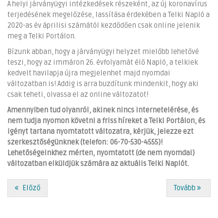
A helyi járványügyi intézkedések részeként, az új koronavírus
terjedésének megelőzése, lassítása érdekében a Telki Napló a
2020-as év áprilisi számától kezdődően csak online jelenik
meg a Telki Portálon.
Bízunk abban, hogy a járványügyi helyzet mielőbb lehetővé
teszi, hogy az immáron 26. évfolyamát élő Napló, a telkiek
kedvelt havilapja újra megjelenhet majd nyomdai
változatban is! Addig is arra buzdítunk mindenkit, hogy aki
csak teheti, olvassa el az online változatot!
Amennyiben tud olyanról, akinek nincs internetelérése, és
nem tudja nyomon követni a friss híreket a Telki Portálon, és
igényt tartana nyomtatott változatra, kérjük, jelezze ezt
szerkesztőségünknek (telefon: 06-70-530-4555)!
Lehetőségeinkhez mérten, nyomtatott (de nem nyomdai)
változatban elküldjük számára az aktuális Telki Naplót.
Előző
Tovább