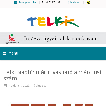
|
|
|
hivatal@telki.hu
06 26 920 800
facebook
Menu
Telki Napló: már olvasható a márciusi
szám!
Megjelent: 2021. március 30.