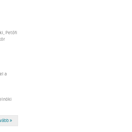
i, Petőfi
kör
el a
elnöki
vább