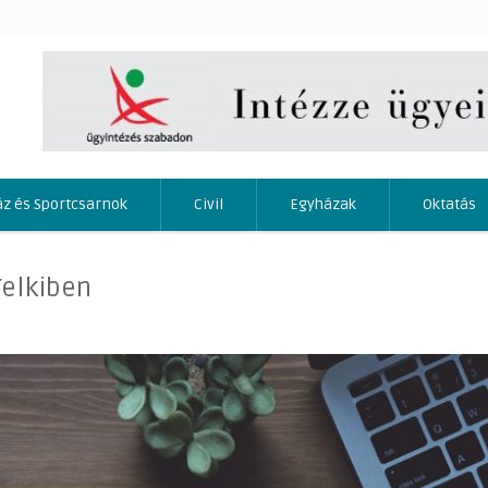
áz és Sportcsarnok
Civil
Egyházak
Oktatás
Telkiben