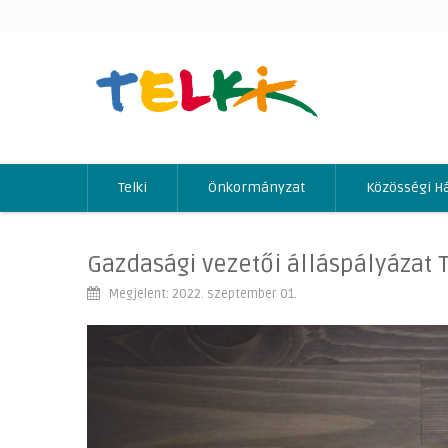
Telki
Önkormányzat
Közösségi H
Gazdasági vezetői álláspályázat 
Megjelent: 2022. szeptember 01.