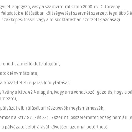
gyi ellenjegyző, vagy a számvitelről szóló 2000. évi C. törvény
ti feladatok ellátásában költségvetési szervnél szerzett legalább 5 
szakképesítéssel vagy a felsőoktatásban szerzett gazdasági
.rend 1.sz. melléklete alapján,
ratok fénymásolata,
atkozat-tételi eljárás lefolytatását,
vány a Kttv. 42.§ alapján, (vagy arra vonatkozó igazolás, hogy a p
elmezte),
 a pályázat elbírálásában résztvevők megismerhessék,
mben a Kttv. 87. § és 231. § szerinti összeférhetetlenség nem áll f
 a pályázatok elbírálását követően azonnal betölthető.