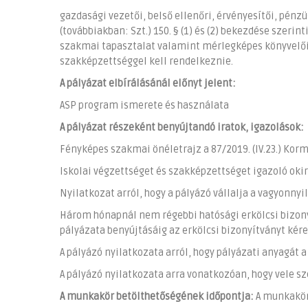
gazdasági vezetői, belső ellenőri, érvényesítői, pénzü
(továbbiakban: Szt.) 150. § (1) és (2) bekezdése szerin
szakmai tapasztalat valamint mérlegképes könyvelői 
szakképzettséggel kell rendelkeznie.
A pályázat elbírálásánál előnyt jelent:
ASP program ismerete és használata
A pályázat részeként benyújtandó iratok, igazolások:
Fényképes szakmai önéletrajz a 87/2019. (IV.23.) Korm
Iskolai végzettséget és szakképzettséget igazoló oki
Nyilatkozat arról, hogy a pályázó vállalja a vagyonnyil
Három hónapnál nem régebbi hatósági erkölcsi bizonyít
pályázata benyújtásáig az erkölcsi bizonyítványt kér
A pályázó nyilatkozata arról, hogy pályázati anyagát
A pályázó nyilatkozata arra vonatkozóan, hogy vele sze
A munkakör betölthetőségének időpontja:
A munkakör