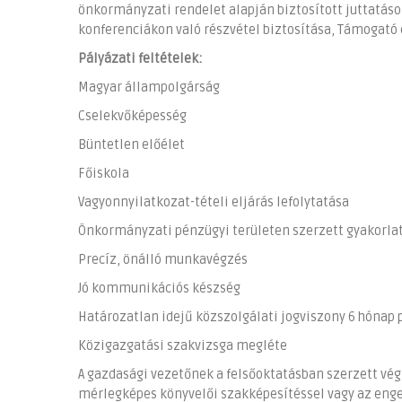
önkormányzati rendelet alapján biztosított juttatáso
konferenciákon való részvétel biztosítása, Támogató 
Pályázati feltételek:
Magyar állampolgárság
Cselekvőképesség
Büntetlen előélet
Főiskola
Vagyonnyilatkozat-tételi eljárás lefolytatása
Önkormányzati pénzügyi területen szerzett gyakorla
Precíz, önálló munkavégzés
Jó kommunikációs készség
Határozatlan idejű közszolgálati jogviszony 6 hónap 
Közigazgatási szakvizsga megléte
A gazdasági vezetőnek a felsőoktatásban szerzett vég
mérlegképes könyvelői szakképesítéssel vagy az eng