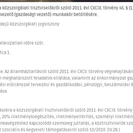
özszolgálati tisztviselőkről szóló 2011. évi CXCIX. törvény 45. § (1
tvezető (gazdasági vezető) munkakör betöltésére.
dejű közszolgálati jogviszony
tározatlan időre szól.
tca 1.
e. Az államháztartásról szóló 2011. évi CXCV. törvény végrehajtásár
ban meghatározott feladatok ellátása, valamint az önkormányzat ga
si előirányzat tervezési és gazdálkodási, pénzügyi, beszámolási 
ása.
sokra a közszolgálati tisztviselőkről szóló 2011. évi CXCIX. törvény
t, 20% illetménykiegészítés, illetményeltérítés, személyi illetmén
unkavégzéshez kapcsolódó szemüveg juttatás, a köztisztviselők szo
t szociális és kegyeleti támogatásairól szóló 10/2010. (IV.28.)