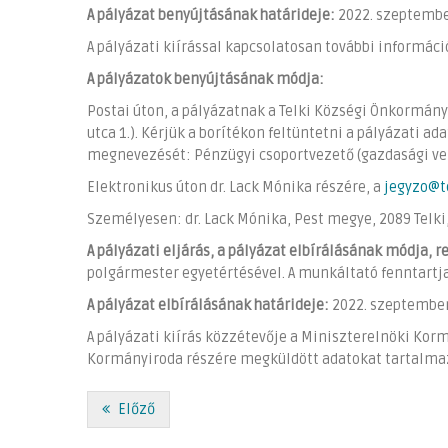
A pályázat benyújtásának határideje:
2022. szeptembe
A pályázati kiírással kapcsolatosan további informáci
A pályázatok benyújtásának módja:
Postai úton, a pályázatnak a Telki Községi Önkormány
utca 1.). Kérjük a borítékon feltüntetni a pályázati
megnevezését: Pénzügyi csoportvezető (gazdasági ve
Elektronikus úton dr. Lack Mónika részére, a
jegyzo@t
Személyesen: dr. Lack Mónika, Pest megye, 2089 Telki, 
A pályázati eljárás, a pályázat elbírálásának módja, r
polgármester egyetértésével. A munkáltató fenntartj
A pályázat elbírálásának határideje:
2022. szeptember
A pályázati kiírás közzétevője a Miniszterelnöki Kormá
Kormányiroda részére megküldött adatokat tartalmazza
Előző