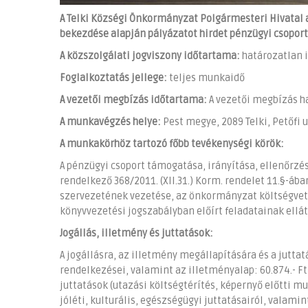
A Telki Községi Önkormányzat Polgármesteri Hivatal a k
bekezdése alapján pályázatot hirdet pénzügyi csopor
A közszolgálati jogviszony időtartama:
határozatlan i
Foglalkoztatás jellege:
teljes munkaidő
A vezetői megbízás időtartama:
A vezetői megbízás ha
A munkavégzés helye:
Pest megye, 2089 Telki, Petőfi u
A munkakörhöz tartozó főbb tevékenységi körök:
A pénzügyi csoport támogatása, irányítása, ellenőrzés
rendelkező 368/2011. (XII.31.) Korm. rendelet 11.§-á
szervezetének vezetése, az önkormányzat költségveté
könyvvezetési jogszabályban előírt feladatainak ellát
Jogállás, illetmény és juttatások:
A jogállásra, az illetmény megállapítására és a juttatá
rendelkezései, valamint az illetményalap: 60.874.- F
juttatások (utazási költségtérítés, képernyő előtti m
jóléti, kulturális, egészségügyi juttatásairól, valamin