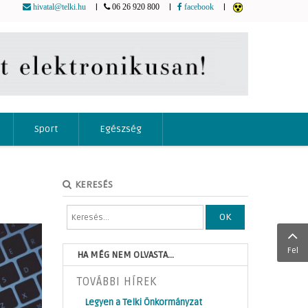
|
|
|
hivatal@telki.hu
06 26 920 800
facebook
Sport
Egészség
KERESÉS
OK
Fel
HA MÉG NEM OLVASTA...
TOVÁBBI HÍREK
Legyen a Telki Önkormányzat