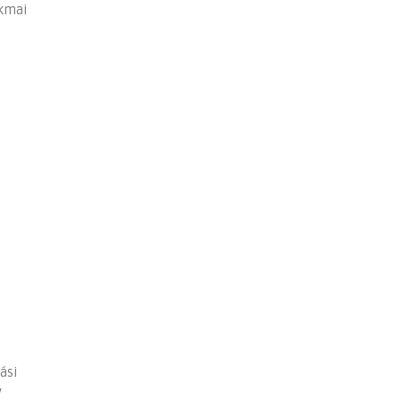
akmai
ási
y