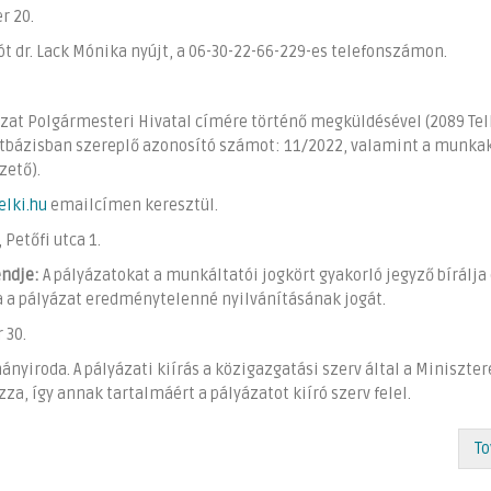
r 20.
ót dr. Lack Mónika nyújt, a 06-30-22-66-229-es telefonszámon.
zat Polgármesteri Hivatal címére történő megküldésével (2089 Telk
 adatbázisban szereplő azonosító számot: 11/2022, valamint a munka
zető).
elki.hu
emailcímen keresztül.
Petőfi utca 1.
endje:
A pályázatokat a munkáltatói jogkört gyakorló jegyző bírálja 
a a pályázat eredménytelenné nyilvánításának jogát.
 30.
nyiroda. A pályázati kiírás a közigazgatási szerv által a Miniszter
, így annak tartalmáért a pályázatot kiíró szerv felel.
To