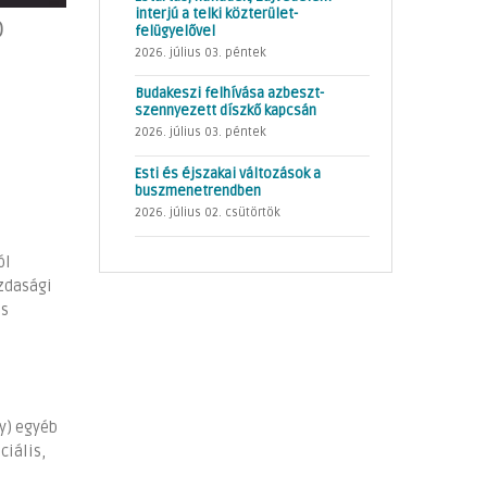
interjú a telki közterület-
)
felügyelővel
2026. július 03. péntek
Budakeszi felhívása azbeszt-
szennyezett díszkő kapcsán
2026. július 03. péntek
Esti és éjszakai változások a
buszmenetrendben
2026. július 02. csütörtök
ól
zdasági
és
y) egyéb
ciális,