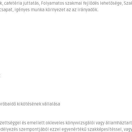
k, cafetéria juttatás, Folyamatos szakmai fejlődés lehetősége, Sz
csapat, igényes munka környezet az az irányadók.
t
próbaidő kikötésének vállalása
zettséggel és emellett okleveles könyvvizsgálói vagy államháztart
edélyezés szempontjából ezzel egyenértékű szakképesítéssel, vag