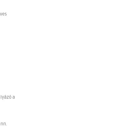
éves
ályázó a
enn.