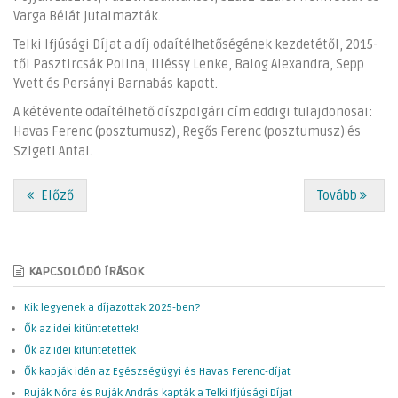
Varga Bélát jutalmazták.
Telki Ifjúsági Díjat a díj odaítélhetőségének kezdetétől, 2015-
től Pasztircsák Polina, Illéssy Lenke, Balog Alexandra, Sepp
Yvett és Persányi Barnabás kapott.
A kétévente odaítélhető díszpolgári cím eddigi tulajdonosai:
Havas Ferenc (posztumusz), Regős Ferenc (posztumusz) és
Szigeti Antal.
Előző
Tovább
KAPCSOLÓDÓ ÍRÁSOK
Kik legyenek a díjazottak 2025-ben?
Ők az idei kitüntetettek!
Ők az idei kitüntetettek
Ők kapják idén az Egészségügyi és Havas Ferenc-díjat
Ruják Nóra és Ruják András kapták a Telki Ifjúsági Díjat