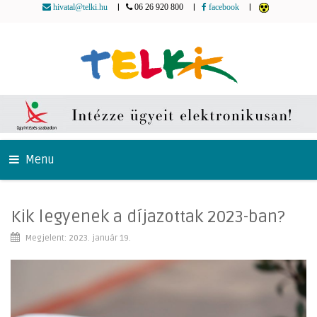
|
|
|
hivatal@telki.hu
06 26 920 800
facebook
Menu
Kik legyenek a díjazottak 2023-ban?
Megjelent: 2023. január 19.