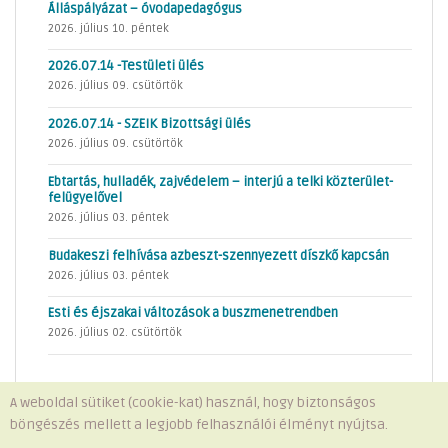
Álláspályázat – óvodapedagógus
2026. július 10. péntek
2026.07.14 -Testületi ülés
2026. július 09. csütörtök
2026.07.14 - SZEIK Bizottsági ülés
2026. július 09. csütörtök
Ebtartás, hulladék, zajvédelem – interjú a telki közterület-
felügyelővel
2026. július 03. péntek
Budakeszi felhívása azbeszt-szennyezett díszkő kapcsán
2026. július 03. péntek
Esti és éjszakai változások a buszmenetrendben
2026. július 02. csütörtök
A weboldal sütiket (cookie-kat) használ, hogy biztonságos
böngészés mellett a legjobb felhasználói élményt nyújtsa.
Minden jog fenntartva © 2026 Telki Község Önkormányzata