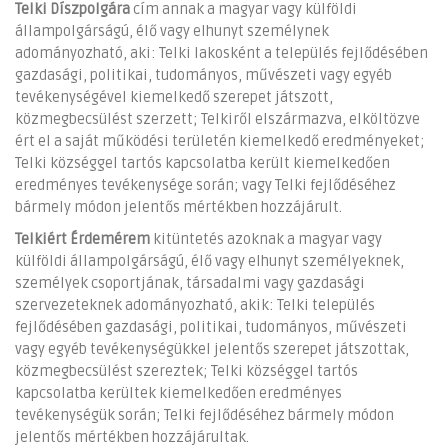
Telki Díszpolgára
cím annak a magyar vagy külföldi
állampolgárságú, élő vagy elhunyt személynek
adományozható, aki: Telki lakosként a település fejlődésében
gazdasági, politikai, tudományos, művészeti vagy egyéb
tevékenységével kiemelkedő szerepet játszott,
közmegbecsülést szerzett; Telkiről elszármazva, elköltözve
ért el a saját működési területén kiemelkedő eredményeket;
Telki községgel tartós kapcsolatba került kiemelkedően
eredményes tevékenysége során; vagy Telki fejlődéséhez
bármely módon jelentős mértékben hozzájárult.
Telkiért Érdemérem
kitüntetés azoknak a magyar vagy
külföldi állampolgárságú, élő vagy elhunyt személyeknek,
személyek csoportjának, társadalmi vagy gazdasági
szervezeteknek adományozható, akik: Telki település
fejlődésében gazdasági, politikai, tudományos, művészeti
vagy egyéb tevékenységükkel jelentős szerepet játszottak,
közmegbecsülést szereztek; Telki községgel tartós
kapcsolatba kerültek kiemelkedően eredményes
tevékenységük során; Telki fejlődéséhez bármely módon
jelentős mértékben hozzájárultak.