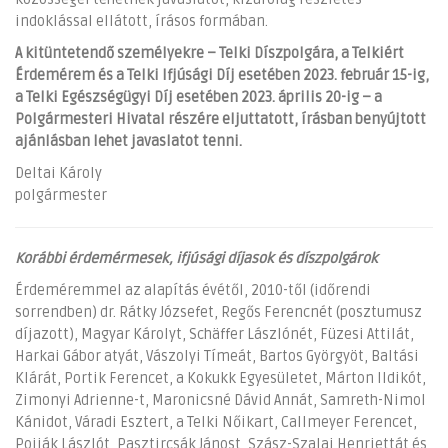
indoklással ellátott, írásos formában.
A kitüntetendő személyekre –
Telki Díszpolgára, a Telkiért
Érdemérem és a Telki Ifjúsági Díj esetében
2023. február 15-ig,
a
Telki Egészségügyi Díj
esetében 2023. április 20-ig – a
Polgármesteri Hivatal részére eljuttatott, írásban benyújtott
ajánlásban lehet javaslatot tenni.
Deltai Károly
polgármester
Korábbi érdemérmesek, ifjúsági díjasok és díszpolgárok
Érdeméremmel az alapítás évétől, 2010-től (időrendi
sorrendben) dr. Rátky Józsefet, Regős Ferencnét (posztumusz
díjazott), Magyar Károlyt, Schäffer Lászlónét, Füzesi Attilát,
Harkai Gábor atyát, Vászolyi Tímeát, Bartos Györgyöt, Baltási
Klárát, Portik Ferencet, a Kokukk Egyesületet, Márton Ildikót,
Zimonyi Adrienne-t, Maronicsné Dávid Annát, Samreth-Nimol
Kánidot, Váradi Esztert, a Telki Nőikart, Callmeyer Ferencet,
Pojják Lászlót, Pasztircsák Jánost, Szász-Szalai Henriettát és