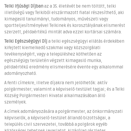
Telki Ifjúsági Díjban
az a 35. életévét be nem töltött, telki
illetőségű vagy Telkiből elszármazott fiatal részesíthető, aki
kimagasló tanulmányi, tudományos, művészeti vagy
sportteljesítményével Telkinek és korosztályának elismerést
szerzett, példaértékű mintát adva ezzel kortársai számára.
Telki Egészségügyi Díj
a telki egészségügyi ellátás érdekében
kifejtett kiemelkedő szakmai vagy közszolgálati
tevékenységért, vagy a településhez köthetően az
egészségügy területén végzett kimagasló munka,
példaértékű eredmény elismerésére évente egy alkalommal
adományozható.
A fenti címekre, illetve díjakra nem jelölhetők: aktív
polgármester; valamint a képviselő-testület tagjai; és a Telki
Község Polgármesteri Hivatal alkalmazásában álló
személyek.
A címek adományozására a polgármester, az önkormányzati
képviselők, a képviselő-testület állandó bizottságai, a
település civil szervezetei, továbbá a polgárok egyéb
közösségei tehetnek javaslatot, kizárólag részletes