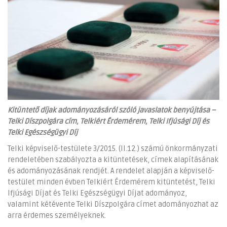
Kitüntető díjak adományozásáról szóló javaslatok benyújtása –
Telki Díszpolgára cím, Telkiért Érdemérem, Telki Ifjúsági Díj és
Telki Egészségügyi Díj
Telki képviselő-testülete 3/2015. (II.12.) számú önkormányzati
rendeletében szabályozta a kitüntetések, címek alapításának
és adományozásának rendjét. A rendelet alapján a képviselő-
testület minden évben Telkiért Érdemérem kitüntetést, Telki
Ifjúsági Díjat és Telki Egészségügyi Díjat adományoz,
valamint kétévente Telki Díszpolgára címet adományozhat az
arra érdemes személyeknek.