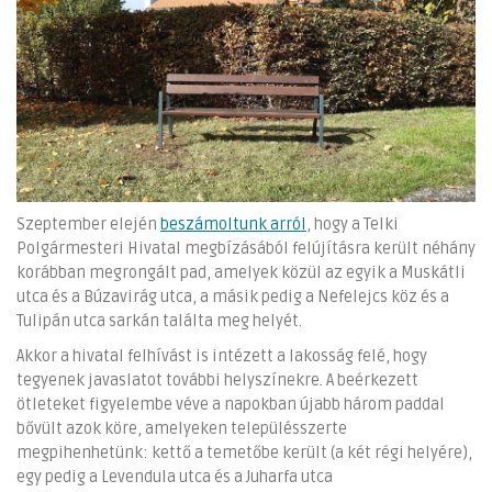
Szeptember elején
beszámoltunk arról
, hogy a Telki
Polgármesteri Hivatal megbízásából felújításra került néhány
korábban megrongált pad, amelyek közül az egyik a Muskátli
utca és a Búzavirág utca, a másik pedig a Nefelejcs köz és a
Tulipán utca sarkán találta meg helyét.
Akkor a hivatal felhívást is intézett a lakosság felé, hogy
tegyenek javaslatot további helyszínekre. A beérkezett
ötleteket figyelembe véve a napokban újabb három paddal
bővült azok köre, amelyeken településszerte
megpihenhetünk: kettő a temetőbe került (a két régi helyére),
egy pedig a Levendula utca és a Juharfa utca