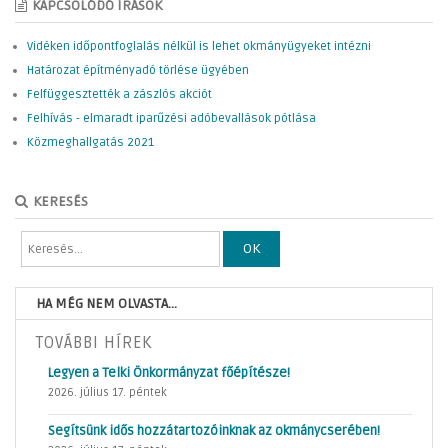
KAPCSOLÓDÓ ÍRÁSOK
Vidéken időpontfoglalás nélkül is lehet okmányügyeket intézni
Határozat építményadó törlése ügyében
Felfüggesztették a zászlós akciót
Felhívás - elmaradt iparűzési adóbevallások pótlása
Közmeghallgatás 2021
KERESÉS
OK
HA MÉG NEM OLVASTA...
TOVÁBBI HÍREK
Legyen a Telki Önkormányzat főépítésze!
2026. július 17. péntek
Segítsünk idős hozzátartozóinknak az okmánycserében!