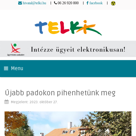
|
|
|
hivatal@telki.hu
06 26 920 800
facebook
Menu
Újabb padokon pihenhetünk meg
Megjelent: 2023. október 27.