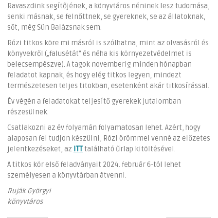
Ravaszdink segítőjének, a könyvtáros néninek lesz tudomása,
senki másnak, se felnőttnek, se gyereknek, se az állatoknak,
sőt, még Sün Balázsnak sem.
Rózi titkos köre mi másról is szólhatna, mint az olvasásról és
könyvekről („falusétát” és néha kis környezetvédelmet is
belecsempészve). A tagok novemberig minden hónapban
feladatot kapnak, és hogy elég titkos legyen, mindezt
természetesen teljes titokban, esetenként akár titkosírással.
Év végén a feladatokat teljesítő gyerekek jutalomban
részesülnek.
Csatlakozni az év folyamán folyamatosan lehet. Azért, hogy
alaposan fel tudjon készülni, Rózi örömmel venné az előzetes
jelentkezéseket, az
ITT
található űrlap kitöltésével.
A titkos kör első feladványait 2024. február 6-tól lehet
személyesen a könyvtárban átvenni.
Ruják Györgyi
könyvtáros