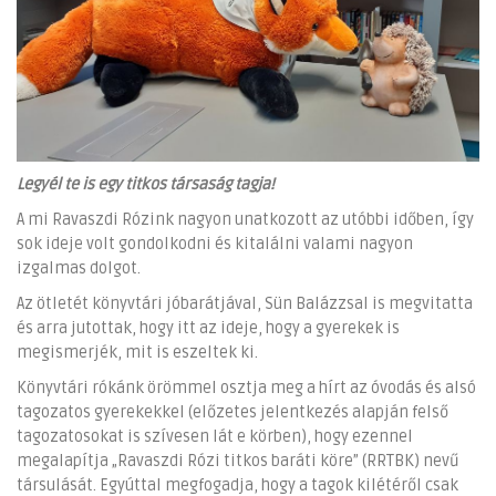
Legyél te is egy titkos társaság tagja!
A mi Ravaszdi Rózink nagyon unatkozott az utóbbi időben, így
sok ideje volt gondolkodni és kitalálni valami nagyon
izgalmas dolgot.
Az ötletét könyvtári jóbarátjával, Sün Balázzsal is megvitatta
és arra jutottak, hogy itt az ideje, hogy a gyerekek is
megismerjék, mit is eszeltek ki.
Könyvtári rókánk örömmel osztja meg a hírt az óvodás és alsó
tagozatos gyerekekkel (előzetes jelentkezés alapján felső
tagozatosokat is szívesen lát e körben), hogy ezennel
megalapítja „Ravaszdi Rózi titkos baráti köre” (RRTBK) nevű
társulását. Egyúttal megfogadja, hogy a tagok kilétéről csak