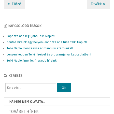
Előző
Tovább
KAPCSOLÓDÓ ÍRÁSOK
Lapozza át a legújabb Telki Naplót!
Fontos híreink egy helyen - lapozza át a friss Telki Naplót!
Telki Napló: böngéssze át márciusi számunkat!
Legyen képben Telki híreivel és programjaival kapcsolatban!
Telki Napló: íme, legfrissebb híreink!
KERESÉS
OK
HA MÉG NEM OLVASTA...
TOVÁBBI HÍREK