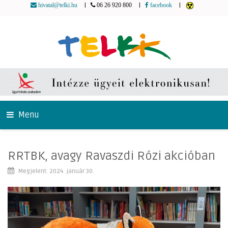
|
|
|
hivatal@telki.hu
06 26 920 800
facebook
Menu
RRTBK, avagy Ravaszdi Rózi akcióban
Megjelent: 2024. január 30.