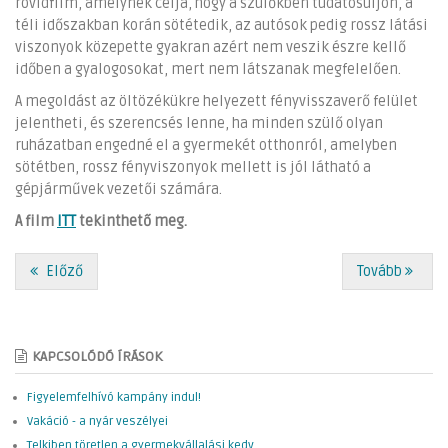
rövidfilm, amelynek célja, hogy a szülőkben tudatosuljon, a
téli időszakban korán sötétedik, az autósok pedig rossz látási
viszonyok közepette gyakran azért nem veszik észre kellő
időben a gyalogosokat, mert nem látszanak megfelelően.
A megoldást az öltözékükre helyezett fényvisszaverő felület
jelentheti, és szerencsés lenne, ha minden szülő olyan
ruházatban engedné el a gyermekét otthonról, amelyben
sötétben, rossz fényviszonyok mellett is jól látható a
gépjárművek vezetői számára.
A film
ITT
tekinthető meg.
Előző
Tovább
KAPCSOLÓDÓ ÍRÁSOK
Figyelemfelhívó kampány indul!
Vakáció - a nyár veszélyei
Telkiben töretlen a gyermekvállalási kedv