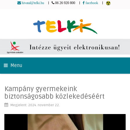
|
|
|
hivatal@telki.hu
06 26 920 800
facebook
Menu
Kampány gyermekeink
biztonságosabb közlekedéséért
Megjelent: 2024. november 22.