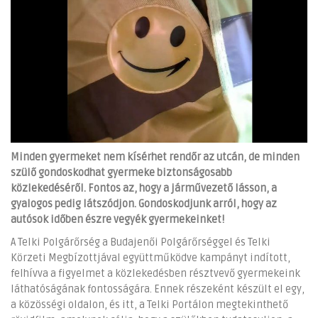
Minden gyermeket nem kísérhet rendőr az utcán, de minden
szülő gondoskodhat gyermeke biztonságosabb
közlekedéséről. Fontos az, hogy a járművezető lásson, a
gyalogos pedig látszódjon. Gondoskodjunk arról, hogy az
autósok időben észre vegyék gyermekeinket!
A Telki Polgárőrség a Budajenői Polgárőrséggel és Telki
Körzeti Megbízottjával együttműködve kampányt indított,
felhívva a figyelmet a közlekedésben résztvevő gyermekeink
láthatóságának fontosságára. Ennek részeként készült el egy,
a közösségi oldalon, és itt, a Telki Portálon megtekinthető