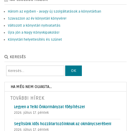
Három az egyben - avagy új szolgáltatások a könyvtárban
Szavazzon az év könyvtári könyvére!
Változott a könyvtári nyitvatartás
Újra jön a Nagy Könyvkipakolás!
Könyvtári helyettesítés és szünet
KERESÉS
OK
HA MÉG NEM OLVASTA...
TOVÁBBI HÍREK
Legyen a Telki Önkormányzat főépítésze!
2026. július 17. péntek
Segítsünk idős hozzátartozóinknak az okmánycserében!
2026. július 17. péntek