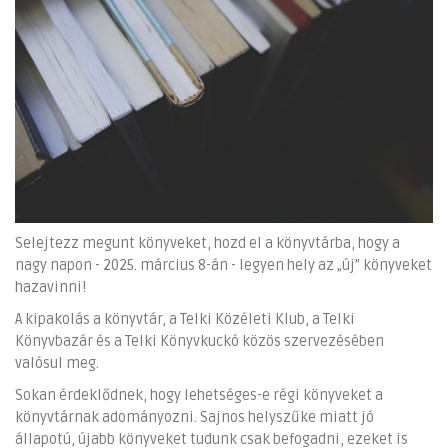
Selejtezz megunt könyveket, hozd el a könyvtárba, hogy a
nagy napon - 2025. március 8-án - legyen hely az „új” könyveket
hazavinni!
A kipakolás a könyvtár, a Telki Közéleti Klub, a Telki
Könyvbazár és a Telki Könyvkuckó közös szervezésében
valósul meg.
Sokan érdeklődnek, hogy lehetséges-e régi könyveket a
könyvtárnak adományozni. Sajnos helyszűke miatt jó
állapotú, újabb könyveket tudunk csak befogadni, ezeket is