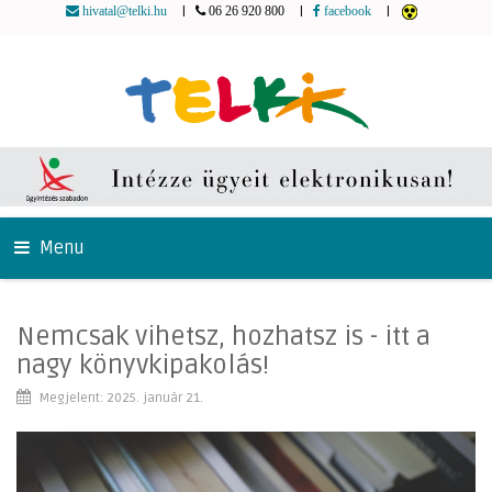
|
|
|
hivatal@telki.hu
06 26 920 800
facebook
Menu
Nemcsak vihetsz, hozhatsz is - itt a
nagy könyvkipakolás!
Megjelent: 2025. január 21.