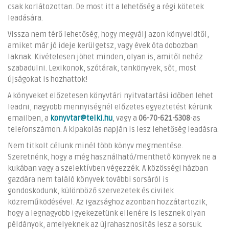
csak korlátozottan. De most itt a lehetőség a régi kötetek
leadására.
Vissza nem térő lehetőség, hogy megválj azon könyveidtől,
amiket már jó ideje kerülgetsz, vagy évek óta dobozban
laknak. Kivételesen jöhet minden, olyan is, amitől nehéz
szabadulni. Lexikonok, szótárak, tankönyvek, sőt, most
újságokat is hozhattok!
A könyveket előzetesen könyvtári nyitvatartási időben lehet
leadni, nagyobb mennyiségnél előzetes egyeztetést kérünk
emailben, a
konyvtar@telki.hu
, vagy a
06-70-621-5308
-as
telefonszámon. A kipakolás napján is lesz lehetőség leadásra.
Nem titkolt célunk minél több könyv megmentése.
Szeretnénk, hogy a még használható/menthető könyvek ne a
kukában vagy a szelektívben végezzék. A közösségi házban
gazdára nem találó könyvek további sorsáról is
gondoskodunk, különböző szervezetek és civilek
közreműködésével. Az igazsághoz azonban hozzátartozik,
hogy a legnagyobb igyekezetünk ellenére is lesznek olyan
példányok, amelyeknek az újrahasznosítás lesz a sorsuk.