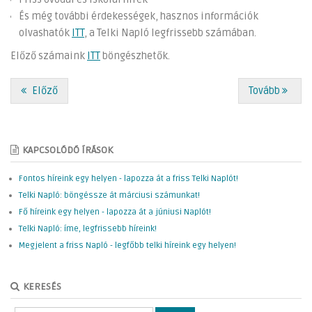
És még további érdekességek, hasznos információk
olvashatók
ITT
, a Telki Napló legfrissebb számában.
Előző számaink
ITT
böngészhetők.
Előző
Tovább
KAPCSOLÓDÓ ÍRÁSOK
Fontos híreink egy helyen - lapozza át a friss Telki Naplót!
Telki Napló: böngéssze át márciusi számunkat!
Fő híreink egy helyen - lapozza át a júniusi Naplót!
Telki Napló: íme, legfrissebb híreink!
Megjelent a friss Napló - legfőbb telki híreink egy helyen!
KERESÉS