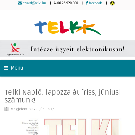
|
|
|
hivatal@telki.hu
06 26 920 800
facebook
Menu
Telki Napló: lapozza át friss, júniusi
számunk!
Megjelent: 2025. június 17.