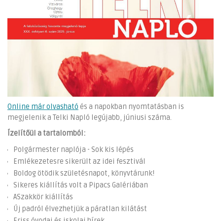
Online már olvasható
és a napokban nyomtatásban is
megjelenik a Telki Napló legújabb, júniusi száma.
Ízelítőül a tartalomból:
Polgármester naplója - Sok kis lépés
Emlékezetesre sikerült az idei fesztivál
Boldog ötödik születésnapot, könyvtárunk!
Sikeres kiállítás volt a Pipacs Galériában
ASzakkör kiállítás
Új padról élvezhetjük a páratlan kilátást
Friss óvodai és iskolai hírek