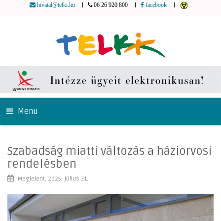
|
|
|
hivatal@telki.hu
06 26 920 800
facebook
Menu
Szabadság miatti változás a háziorvosi
rendelésben
Megjelent: 2025. július 31.