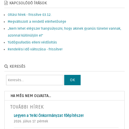
KAPCSOLÓDÓ ÍRÁSOK
Oltási hírek - frissítve 03.12.
Megváltozott a rendelő elérhetősége
„Nem lehet elégszer hangsúlyozni, hogy akinek gyanús tünetei vannak,
azonnal különüljön el”
Tüdőgyulladás elleni védőoltás
Rendelési idő változása - frissítve!
KERESÉS
OK
HA MÉG NEM OLVASTA...
TOVÁBBI HÍREK
Legyen a Telki Önkormányzat főépítésze!
2026. július 17. péntek