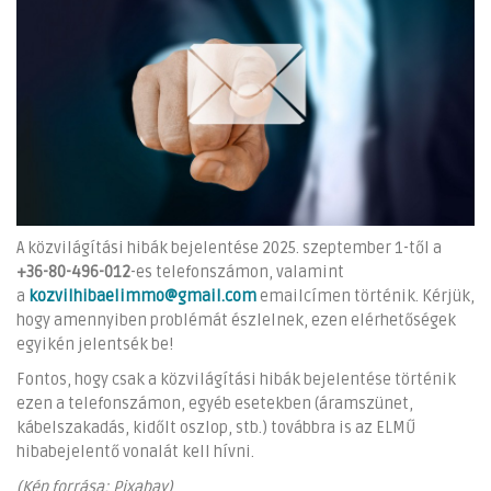
A közvilágítási hibák bejelentése 2025. szeptember 1-től a
+36-80-496-012
-es telefonszámon, valamint
a
kozvilhibaelimmo@gmail.com
emailcímen történik. Kérjük,
hogy amennyiben problémát észlelnek, ezen elérhetőségek
egyikén jelentsék be!
Fontos, hogy csak a közvilágítási hibák bejelentése történik
ezen a telefonszámon, egyéb esetekben (áramszünet,
kábelszakadás, kidőlt oszlop, stb.) továbbra is az ELMŰ
hibabejelentő vonalát kell hívni.
(Kép forrása: Pixabay)