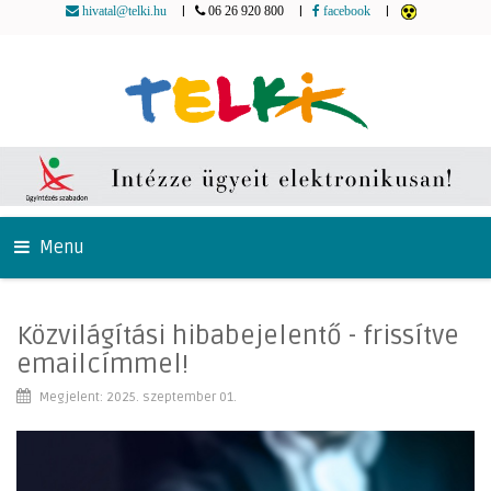
|
|
|
hivatal@telki.hu
06 26 920 800
facebook
Menu
Közvilágítási hibabejelentő - frissítve
emailcímmel!
Megjelent: 2025. szeptember 01.