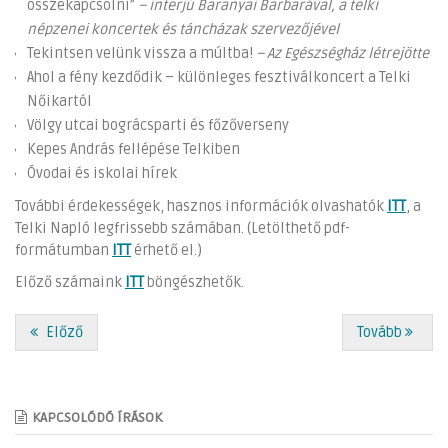
összekapcsolni”
– interjú Baranyai Barbarával, a telki
népzenei koncertek és táncházak szervezőjével
Tekintsen velünk vissza a múltba!
– Az Egészségház létrejötte
Ahol a fény kezdődik – különleges fesztiválkoncert a Telki
Nőikartól
Völgy utcai bográcsparti és főzőverseny
Kepes András fellépése Telkiben
Óvodai és iskolai hírek
További érdekességek, hasznos információk olvashatók
ITT
, a
Telki Napló legfrissebb számában. (Letölthető pdf-
formátumban
ITT
érhető el.)
Előző számaink
ITT
böngészhetők.
Előző
Tovább
KAPCSOLÓDÓ ÍRÁSOK