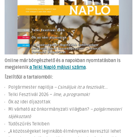
Online már böngészhető és a napokban nyomtatásban is
megjelenik
a Telki Napló májusi száma
.
Ízelítőül a tartalomból:
Polgármester naplója
– Csináljuk itt a fesztivált...
Telki Fesztivál 2026 –
íme, a programok!
Ők az idei díjazottak
Mi várható az önkormányzati világban?
– polgármesteri
tájékoztató
Tüdőszűrés Telkiben
„A közösségeket leginkább élményeken keresztül lehet