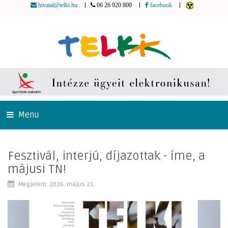
|
|
|
hivatal@telki.hu
06 26 920 800
facebook
Menu
Fesztivál, interjú, díjazottak - íme, a
májusi TN!
Megjelent: 2026. május 21.