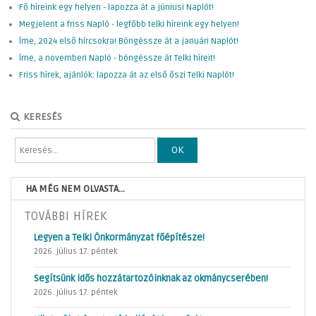
Fő híreink egy helyen - lapozza át a júniusi Naplót!
Megjelent a friss Napló - legfőbb telki híreink egy helyen!
Íme, 2024 első hírcsokra! Böngéssze át a januári Naplót!
Íme, a novemberi Napló - böngéssze át Telki híreit!
Friss hírek, ajánlók: lapozza át az első őszi Telki Naplót!
KERESÉS
OK
HA MÉG NEM OLVASTA...
TOVÁBBI HÍREK
Legyen a Telki Önkormányzat főépítésze!
2026. július 17. péntek
Segítsünk idős hozzátartozóinknak az okmánycserében!
2026. július 17. péntek