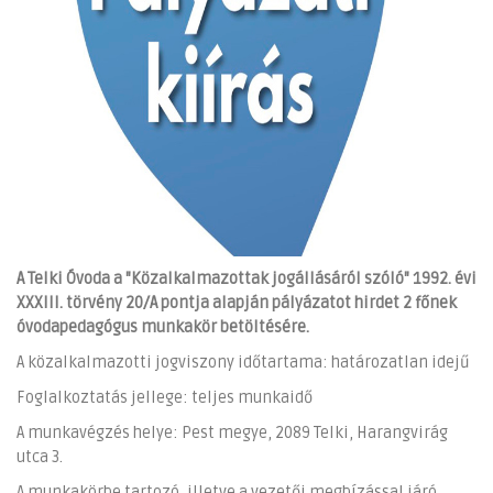
A Telki Óvoda a "Közalkalmazottak jogállásáról szóló" 1992. évi
XXXIII. törvény 20/A pontja alapján pályázatot hirdet 2 főnek
óvodapedagógus munkakör betöltésére.
A közalkalmazotti jogviszony időtartama: határozatlan idejű
Foglalkoztatás jellege: teljes munkaidő
A munkavégzés helye: Pest megye, 2089 Telki, Harangvirág
utca 3.
A munkakörbe tartozó, illetve a vezetői megbízással járó