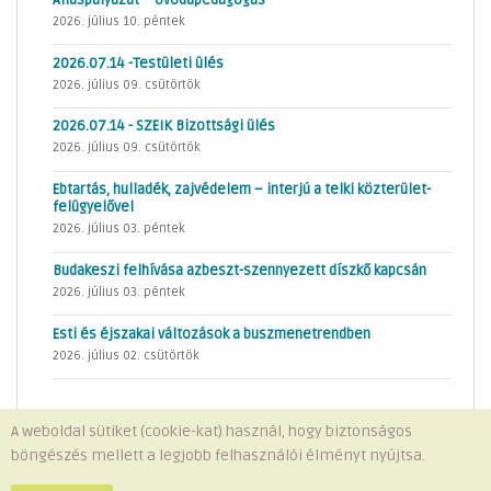
2026. július 10. péntek
2026.07.14 -Testületi ülés
2026. július 09. csütörtök
2026.07.14 - SZEIK Bizottsági ülés
2026. július 09. csütörtök
Ebtartás, hulladék, zajvédelem – interjú a telki közterület-
felügyelővel
2026. július 03. péntek
Budakeszi felhívása azbeszt-szennyezett díszkő kapcsán
2026. július 03. péntek
Esti és éjszakai változások a buszmenetrendben
2026. július 02. csütörtök
A weboldal sütiket (cookie-kat) használ, hogy biztonságos
böngészés mellett a legjobb felhasználói élményt nyújtsa.
Minden jog fenntartva © 2026 Telki Község Önkormányzata
Impresszum
-
Adatvédelem