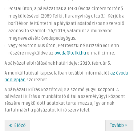
Postai úton, a pályázatnak a Telki Óvoda címére történő
megküldésével (2089 Telki, Harangvirág utca 3.). Kérjük a
borítékon feltüntetni a pályázati adatbázisban szereplő
azonosító számot: 24/2019, valamint a munkakör
megnevezését: óvodapedagógus.
Vagy elektronikus úton, Petrovszkiné Krizsán Adrienn
részére megküldve az
ovoda@telki.hu
e-mail címre.
A pályázat elbírálásának határideje: 2019. február 5.
A munkáltatóval kapcsolatban további információt
az óvoda
honlapján
szerezhet.
A pályázati kiírás közzétevője a személyügyi központ. A
pályázati kiírás a munkáltató által a személyügyi központ
részére megküldött adatokat tartalmazza, így annak
tartalmáért a pályázatot kiíró szerv felel.
Előző
Tovább