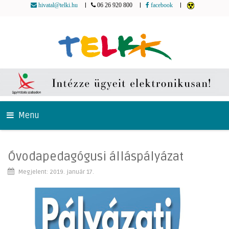
|
|
|
hivatal@telki.hu
06 26 920 800
facebook
Menu
Óvodapedagógusi álláspályázat
Megjelent: 2019. január 17.