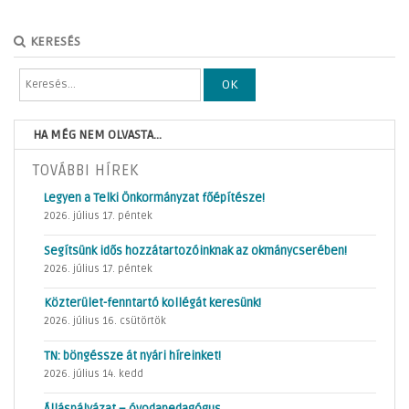
KERESÉS
OK
HA MÉG NEM OLVASTA...
TOVÁBBI HÍREK
Legyen a Telki Önkormányzat főépítésze!
2026. július 17. péntek
Segítsünk idős hozzátartozóinknak az okmánycserében!
2026. július 17. péntek
Közterület-fenntartó kollégát keresünk!
2026. július 16. csütörtök
TN: böngéssze át nyári híreinket!
2026. július 14. kedd
Álláspályázat – óvodapedagógus