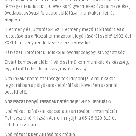
lényeges feladatok: 3-6 éves korú gyermekek óvodai nevelése,
óvodapedagógusi feladatok ellátása, munkaköri leírás
alapján.
Illetmény és juttatások: Az illetmény megállapítására és a
juttatásokra a "Közalkalmazottak jogállásáról szóló" 1992. évi
XXXIII. törvény rendelkezései az irányadók.
Pályázati feltételek: főiskolai óvodapedagógusi végzettség
Elvárt kompetenciák: Kiváló szintű kommunikációs készség,
együttműködési képesség, rugalmasság.
A munkakör betölthetőségének időpontja: A munkakör
legkorábban a pályázatok elbírálását követően azonnal
betölthető.
A pályázat benyújtásának határideje: 2019. február 4.
A pályázati kiírással kapcsolatosan további információt
Petrovszkiné Krizsán Adrienn nyújt, a 06-26-920-815-ös
telefonszámon.
A pályázatok benyújtásának módja: