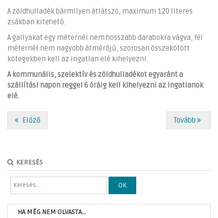
A zöldhulladék bármilyen átlátszó, maximum 120 literes
zsákban kitehető.
A gallyakat egy méternél nem hosszabb darabokra vágva, fél
méternél nem nagyobb átmérőjű, szorosan összekötött
kötegekben kell az ingatlan elé kihelyezni.
A kommunális, szelektív és zöldhulladékot egyaránt a
szállítási napon reggel 6 óráig kell kihelyezni az ingatlanok
elé.
Előző
Tovább
KERESÉS
OK
HA MÉG NEM OLVASTA...