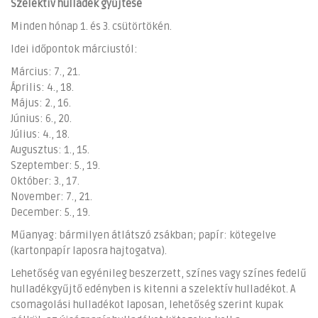
Szelektív hulladék gyűjtése
Minden hónap 1. és 3. csütörtökén.
Idei időpontok márciustól:
Március: 7., 21.
Április: 4., 18.
Május: 2., 16.
Június: 6., 20.
Július: 4., 18.
Augusztus: 1., 15.
Szeptember: 5., 19.
Október: 3., 17.
November: 7., 21.
December: 5., 19.
Műanyag: bármilyen átlátszó zsákban; papír: kötegelve
(kartonpapír laposra hajtogatva).
Lehetőség van egyénileg beszerzett, színes vagy színes fedelű
hulladékgyűjtő edényben is kitenni a szelektív hulladékot. A
csomagolási hulladékot laposan, lehetőség szerint kupak