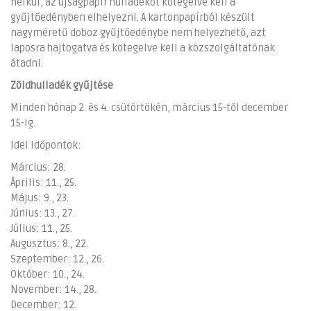
nélkül, az újságpapír hulladékot kötegelve kell a
gyűjtőedényben elhelyezni. A kartonpapírból készült
nagyméretű doboz gyűjtőedénybe nem helyezhető, azt
laposra hajtogatva és kötegelve kell a közszolgáltatónak
átadni.
Zöldhulladék gyűjtése
Minden hónap 2. és 4. csütörtökén, március 15-től december
15-ig.
Idei időpontok:
Március: 28.
Április: 11., 25.
Május: 9., 23.
Június: 13., 27.
Július: 11., 25.
Augusztus: 8., 22.
Szeptember: 12., 26.
Október: 10., 24.
November: 14., 28.
December: 12.