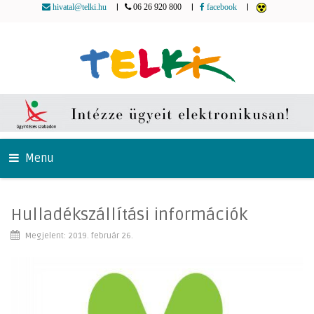
|
|
|
hivatal@telki.hu
06 26 920 800
facebook
Menu
Hulladékszállítási információk
Megjelent: 2019. február 26.