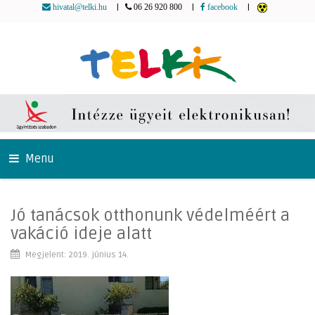
|
|
|
hivatal@telki.hu
06 26 920 800
facebook
Menu
Jó tanácsok otthonunk védelméért a
vakáció ideje alatt
Megjelent: 2019. június 14.