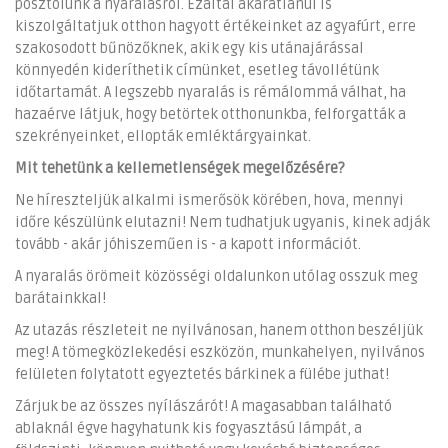
posztolunk a nyaralásról. Ezáltal akaratlanul is
kiszolgáltatjuk otthon hagyott értékeinket az agyafúrt, erre
szakosodott bűnözőknek, akik egy kis utánajárással
könnyedén kideríthetik címünket, esetleg távollétünk
időtartamát. A legszebb nyaralás is rémálommá válhat, ha
hazaérve látjuk, hogy betörtek otthonunkba, felforgatták a
szekrényeinket, ellopták emléktárgyainkat.
Mit tehetünk a kellemetlenségek megelőzésére?
Ne híreszteljük alkalmi ismerősök körében, hova, mennyi
időre készülünk elutazni! Nem tudhatjuk ugyanis, kinek adják
tovább - akár jóhiszeműen is - a kapott információt.
A nyaralás örömeit közösségi oldalunkon utólag osszuk meg
barátainkkal!
Az utazás részleteit ne nyilvánosan, hanem otthon beszéljük
meg! A tömegközlekedési eszközön, munkahelyen, nyilvános
felületen folytatott egyeztetés bárkinek a fülébe juthat!
Zárjuk be az összes nyílászárót! A magasabban található
ablaknál égve hagyhatunk kis fogyasztású lámpát, a