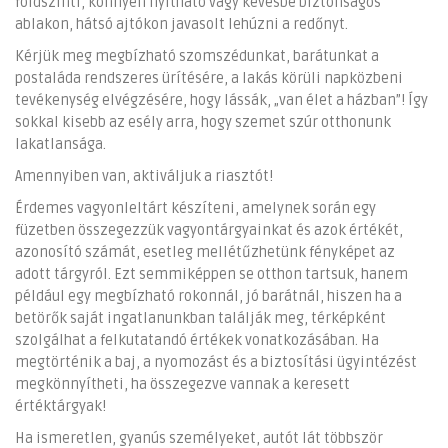
földszinti, könnyen nyitható vagy kevésbé biztonságos
ablakon, hátsó ajtókon javasolt lehúzni a redőnyt.
Kérjük meg megbízható szomszédunkat, barátunkat a
postaláda rendszeres ürítésére, a lakás körüli napközbeni
tevékenység elvégzésére, hogy lássák, „van élet a házban”! Így
sokkal kisebb az esély arra, hogy szemet szúr otthonunk
lakatlansága.
Amennyiben van, aktiváljuk a riasztót!
Érdemes vagyonleltárt készíteni, amelynek során egy
füzetben összegezzük vagyontárgyainkat és azok értékét,
azonosító számát, esetleg mellétűzhetünk fényképet az
adott tárgyról. Ezt semmiképpen se otthon tartsuk, hanem
például egy megbízható rokonnál, jó barátnál, hiszen ha a
betörők saját ingatlanunkban találják meg, térképként
szolgálhat a felkutatandó értékek vonatkozásában. Ha
megtörténik a baj, a nyomozást és a biztosítási ügyintézést
megkönnyítheti, ha összegezve vannak a keresett
értéktárgyak!
Ha ismeretlen, gyanús személyeket, autót lát többször