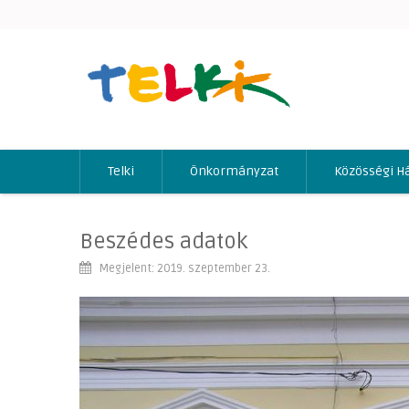
Telki
Önkormányzat
Közösségi H
Beszédes adatok
Megjelent: 2019. szeptember 23.