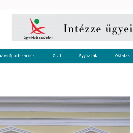
áz és Sportcsarnok
Civil
Egyházak
Oktatás