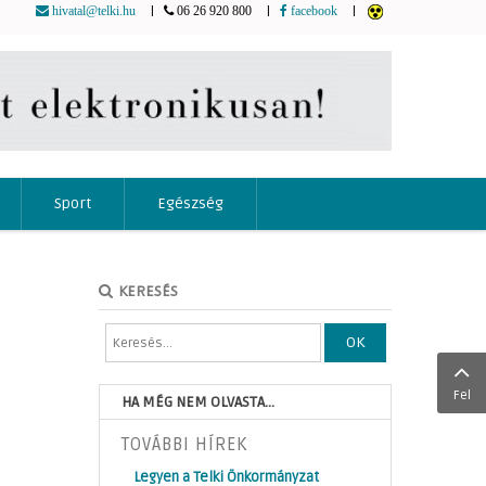
|
|
|
hivatal@telki.hu
06 26 920 800
facebook
Sport
Egészség
KERESÉS
OK
Fel
HA MÉG NEM OLVASTA...
TOVÁBBI HÍREK
Legyen a Telki Önkormányzat