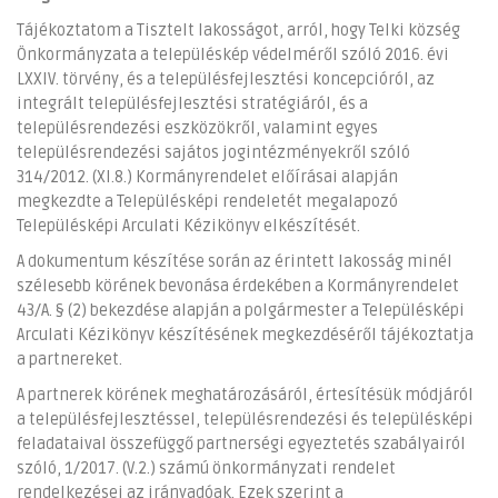
Tájékoztatom a Tisztelt lakosságot, arról, hogy Telki község
Önkormányzata a településkép védelméről szóló 2016. évi
LXXIV. törvény, és a településfejlesztési koncepcióról, az
integrált településfejlesztési stratégiáról, és a
településrendezési eszközökről, valamint egyes
településrendezési sajátos jogintézményekről szóló
314/2012. (XI.8.) Kormányrendelet előírásai alapján
megkezdte a Településképi rendeletét megalapozó
Településképi Arculati Kézikönyv elkészítését.
A dokumentum készítése során az érintett lakosság minél
szélesebb körének bevonása érdekében a Kormányrendelet
43/A. § (2) bekezdése alapján a polgármester a Településképi
Arculati Kézikönyv készítésének megkezdéséről tájékoztatja
a partnereket.
A partnerek körének meghatározásáról, értesítésük módjáról
a településfejlesztéssel, településrendezési és településképi
feladataival összefüggő partnerségi egyeztetés szabályairól
szóló, 1/2017. (V.2.) számú önkormányzati rendelet
rendelkezései az irányadóak. Ezek szerint a