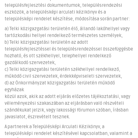
településfejlesztési dokumentumok, településrendezési
eszközök, a településképi arculati kézikönyv és a
településképi rendelet készítése, módosítása során partner:
a) Telki közigazgatási területén élő, állandó lakóhellyel vagy
tartózkodási hellyel rendelkező természetes személyek,
b) Telki közigazgatási területén az adott
településfejlesztéssel és településrendezéssel összefüggésbe
hozható, és ott székhellyel, telephellyel rendelkező
gazdálkodó szervezetek,
c) Telki közigazgatási területén székhellyel rendelkező,
működő civil szervezetek, érdekképviseleti szervezetek,
d) az Önkormányzat közigazgatási területén működő
egyházak
közül azok, akik az adott eljárás előzetes tájékoztatási, vagy
véleményezési szakaszában az eljárásban való részvételi
szándékukat jelzik, vagy lakossági fórumon szóban, írásban
javaslatot, észrevételt tesznek.
A partnerek a Településképi Arculati Kézikönyv, a
településképi rendelet készítésével kapcsolatban, valamint a