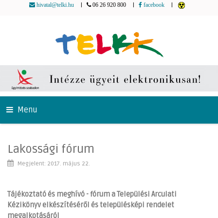
|
|
|
hivatal@telki.hu
06 26 920 800
facebook
Menu
Lakossági fórum
Megjelent: 2017. május 22.
Tájékoztató és meghívó - fórum a Települési Arculati
Kézikönyv elkészítéséről és településképi rendelet
megalkotásáról