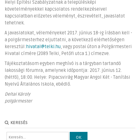
Helyi Építési Szabályzatnak a településképi
követelményekkel kapcsolatos rendelkezéseivel
kapcsolatban előzetes véleményt, észrevételt, javaslatot
tehetnek.
A javaslatokat, véleményeket 2017. június 18-ig írásban kell -
a polgármesterhez eljuttatni, a következő elérhetőségen
keresztül:
hivatal@telki.hu
, vagy postai úton a Polgármesteri
Hivatal címére (2089 Telki, Petőfi utca 1.) címezve.
Tájékoztatásom egyben meghívó is a tárgyban tartandó
lakossági fórumra, amelynek időpontja: 2017. június 12.
(hétfő), 18:00. Helye: Pipacsvirág Magyar Angol Két - Tanítási
Nyelvű Általános Iskola, ebédlő.
Deltai Károly
polgármester
KERESÉS
OK