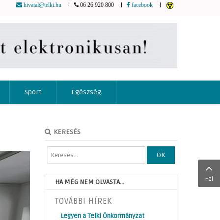
|
|
|
hivatal@telki.hu
06 26 920 800
facebook
Sport
Egészség
KERESÉS
OK
Fel
HA MÉG NEM OLVASTA...
TOVÁBBI HÍREK
Legyen a Telki Önkormányzat