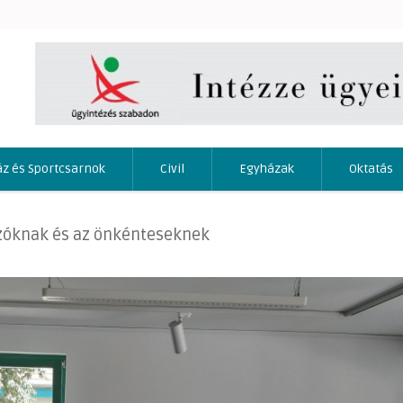
áz és Sportcsarnok
Civil
Egyházak
Oktatás
ozóknak és az önkénteseknek