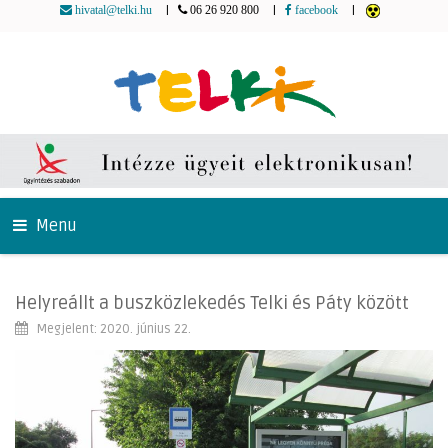
|
|
|
hivatal@telki.hu
06 26 920 800
facebook
Menu
Helyreállt a buszközlekedés Telki és Páty között
Megjelent: 2020. június 22.