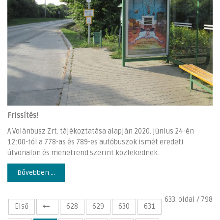
Frissítés!
A Volánbusz Zrt. tájékoztatása alapján 2020. június 24-én
12:00-tól a 778-as és 789-es autóbuszok ismét eredeti
útvonalon és menetrend szerint közlekednek.
Bővebben ...
633. oldal / 798
Első
628
629
630
631