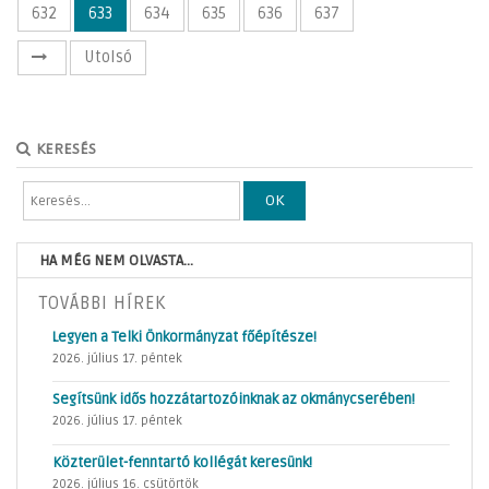
632
633
634
635
636
637
Utolsó
KERESÉS
OK
HA MÉG NEM OLVASTA...
TOVÁBBI HÍREK
Legyen a Telki Önkormányzat főépítésze!
2026. július 17. péntek
Segítsünk idős hozzátartozóinknak az okmánycserében!
2026. július 17. péntek
Közterület-fenntartó kollégát keresünk!
2026. július 16. csütörtök