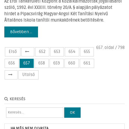
Az Érdi Tankerületi Központ a Közalkalmazottak jogállásáról
szóló, 1992. évi XXXIII. törvény 20/A. § alapján pályázatot
hirdet a Pipacsvirág Magyar-Angol Két Tanítási Nyelvű
Általános Iskola tanítói munkakörének betöltésére.
Bővebben ...
657. oldal / 798
Első
652
653
654
655
656
657
658
659
660
661
Utolsó
KERESÉS
OK
HA MÉG NEM OLVASTA...