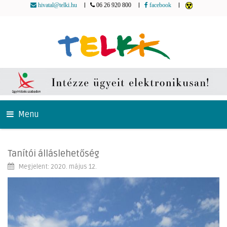
|
|
|
hivatal@telki.hu
06 26 920 800
facebook
Menu
Tanítói álláslehetőség
Megjelent: 2020. május 12.