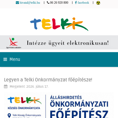
|
|
|
hivatal@telki.hu
06 26 920 800
facebook
Menu
Legyen a Telki Önkormányzat főépítésze!
Megjelent: 2026. július 17.