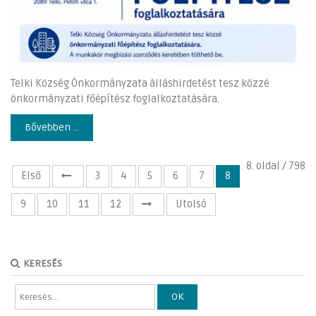
Telki Község Önkormányzata álláshirdetést tesz közzé
önkormányzati főépítész foglalkoztatására.
Bővebben ...
8. oldal / 798
Első
3
4
5
6
7
8
9
10
11
12
Utolsó
KERESÉS
OK