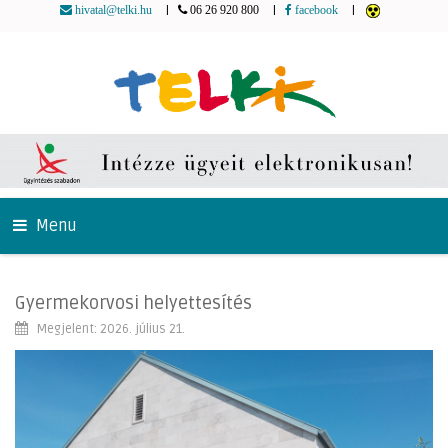
|
|
|
hivatal@telki.hu
06 26 920 800
facebook
Menu
Gyermekorvosi helyettesítés
Megjelent: 2026. július 21.