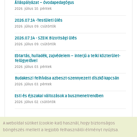
Álláspályázat – óvodapedagógus
2026. július 10. péntek
2026.07.14 -Testületi ülés
2026. július 09. csütörtök
2026.07.14 - SZEIK Bizottsági ülés
2026. július 09. csütörtök
Ebtartás, hulladék, zajvédelem – interjú a telki közterület-
felügyelővel
2026. július 03. péntek
Budakeszi felhívása azbeszt-szennyezett díszkő kapcsán
2026. július 03. péntek
Esti és éjszakai változások a buszmenetrendben
2026. július 02. csütörtök
A weboldal sütiket (cookie-kat) használ, hogy biztonságos
böngészés mellett a legjobb felhasználói élményt nyújtsa.
Minden jog fenntartva © 2026 Telki Község Önkormányzata