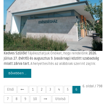
Kedves Szülők!
Tájékoztatjuk Önöket, hogy rendelőnk
2026.
július 27. (hétfő) és augusztus 9. (vasárnap) között szabadság
miatt zárva tart.
A helyettesítés az alábbiak szerint zajlik:
Bővebben ...
6. oldal / 798
Első
1
2
3
4
5
6
7
8
9
10
Utolsó