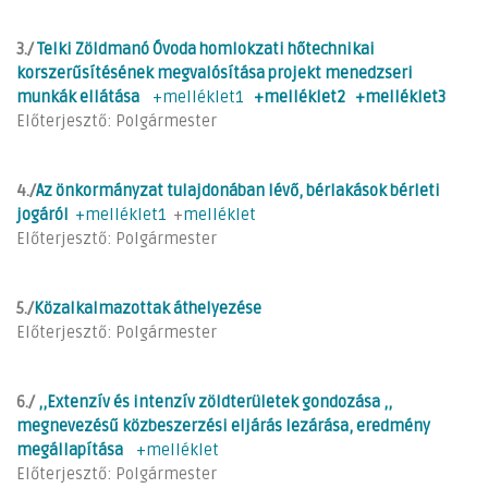
3./
Telki Zöldmanó Óvoda homlokzati hőtechnikai
korszerűsítésének megvalósítása projekt menedzseri
munkák ellátása
+melléklet1
+melléklet2
+melléklet3
Előterjesztő: Polgármester
4./
Az önkormányzat tulajdonában lévő, bérlakások bérleti
jogáról
+melléklet1
+
melléklet
Előterjesztő: Polgármester
5./
Közalkalmazottak áthelyezése
Előterjesztő: Polgármester
6./
,,Extenzív és intenzív zöldterületek gondozása ,,
megnevezésű közbeszerzési eljárás lezárása, eredmény
megállapítása
+melléklet
Előterjesztő: Polgármester