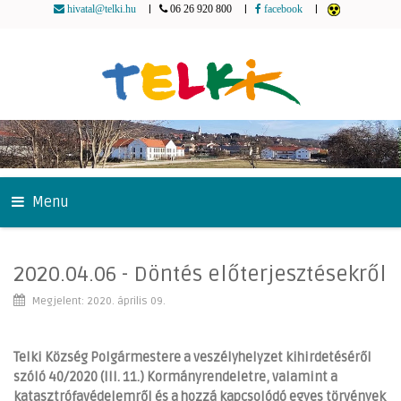
|
|
|
hivatal@telki.hu
06 26 920 800
facebook
Menu
2020.04.06 - Döntés előterjesztésekről
Megjelent: 2020. április 09.
Telki Község Polgármestere a veszélyhelyzet kihirdetéséről
szóló 40/2020 (III. 11.) Kormányrendeletre, valamint a
katasztrófavédelemről és a hozzá kapcsolódó egyes törvények