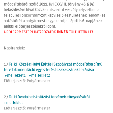
módosításáról szóló 2011. évi CXXVIII. törvény 46. § (4)
bekezdésére hivatkozva
- miszerint veszélyhelyzetben a
települési önkormányzat képviselő-testületének feladat- és
hatáskörét a polgármester gyakorolja -
április 6. napján az
alábbi előterjesztésekről dönt.
A POLGÁRMESTERI HATÁROZATOK
INNEN
TÖLTHETŐK LE
!
Napirendek:
1./
Telki Község Helyi Építési Szabályzat módosítása című
tervdokumentáció egyeztetési szakaszának lezárása
+melléklet1
+melléklet2
Előterjesztő: Polgármester
2./
Telki Óvoda beiskolázási tervének elfogadásáról
+melléklet
Előterjesztő: Polgármester