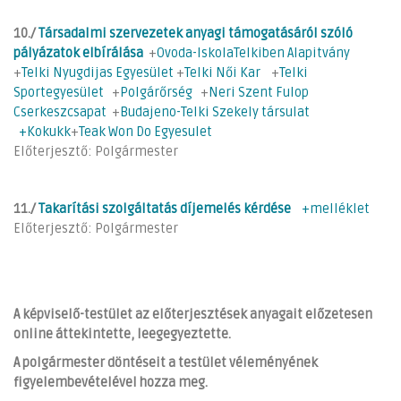
10./
Társadalmi szervezetek anyagi támogatásáról szóló
pályázatok elbírálása
+
Ovoda-IskolaTelkiben Alapitvány
+
Telki Nyugdijas Egyesület
+
Telki Női Kar
+
Telki
Sportegyesület
+
Polgárőrség
+
Neri Szent Fulop
Cserkeszcsapat
+
Budajeno-Telki Szekely társulat
+
Kokukk
+
Teak Won Do Egyesulet
Előterjesztő: Polgármester
11./
Takarítási szolgáltatás díjemelés kérdése
+melléklet
Előterjesztő: Polgármester
A képviselő-testület az előterjesztések anyagait előzetesen
online áttekintette, leegegyeztette.
A polgármester döntéseit a testület véleményének
figyelembevételével hozza meg.