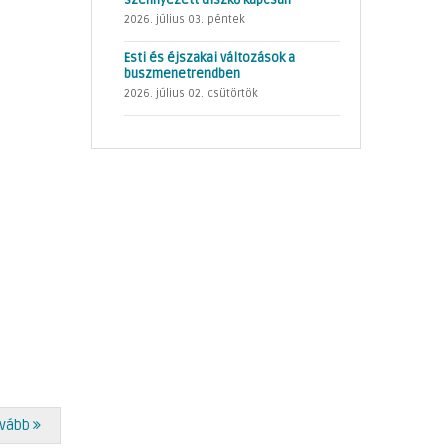
szennyezett díszkő kapcsán
2026. július 03. péntek
Esti és éjszakai változások a
buszmenetrendben
2026. július 02. csütörtök
vább