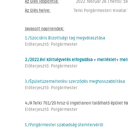
Az ülés időpontja:
2022. február 28. ( hétfő) 18.
Az ülés helye:
Telki Polgármesteri Hivatal Tárgya
Javasolt napirendek:
1./Szociális Bizottsági tag megválasztása
Előterjesztő: Polgármester
2./2022.évi költségvetés elfogadása
+
melléklet
+
mell
Előterjesztő: Polgármester
3./Épületüzemeltetési szerződés meghosszabbítása
Előterjesztő: Polgármester
4./A Telki 761/20 hrsz-ú ingatlanon található épület 
Előterjesztő: Polgármester
5./Polgármester szabadság ütemtervéről