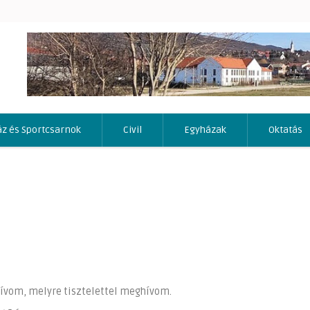
áz és Sportcsarnok
Civil
Egyházak
Oktatás
hívom, melyre tisztelettel meghívom.