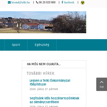
|
|
|
hivatal@telki.hu
06 26 920 800
facebook
Sport
Egészség
HA MÉG NEM OLVASTA...
TOVÁBBI HÍREK
Legyen a Telki Önkormányzat
főépítésze!
Fel
2026. július 17. péntek
Segítsünk idős hozzátartozóinknak
az okmánycserében!
2026. július 17. péntek