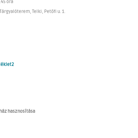
45 óra
lóterem, Telki, Petőfi u. 1.
éklet2
faház hasznosítása