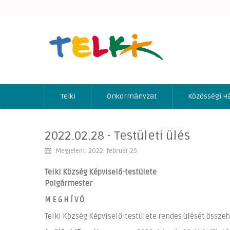
Telki
Önkormányzat
Közösségi H
2022.02.28 - Testületi ülés
Megjelent: 2022. február 25.
Telki Község Képviselő-testülete
Polgármester
M E G H Í V Ó
Telki Község Képviselő-testülete rendes ülését össze