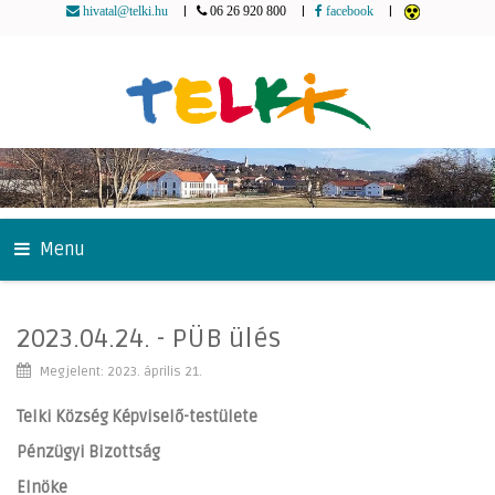
|
|
|
hivatal@telki.hu
06 26 920 800
facebook
Menu
2023.04.24. - PÜB ülés
Megjelent: 2023. április 21.
Telki Község Képviselő-testülete
Pénzügyi Bizottság
Elnöke