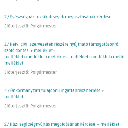
2./ Egészségház rezsiköltségek megosztásának kérdése
Előterjesztő: Polgármester
3./ Helyi civil szervezetek részére nyújtható támogatásokról
szóló döntés
+
melléklet
+
melléklet
+
melléklet
+
melléklet
+
melléklet
+
melléklet
+
mellékl
melléklet
Előterjesztő: Polgármester
4./ Önkormányzati tulajdonú ingatlanrész bérlése
+
melléklet
Előterjesztő: Polgármester
5./ Házi segítségnyújtás megoldásának kérdése
+
melléklet