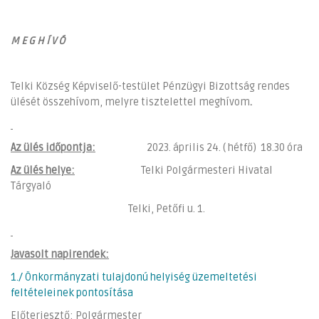
M E G H Í V Ó
Telki Község Képviselő-testület Pénzügyi Bizottság rendes
ülését összehívom, melyre tisztelettel meghívom
.
Az ülés időpontja:
2023. április 24. ( hétfő) 18.30 óra
Az ülés helye:
Telki Polgármesteri Hivatal
Tárgyaló
Telki, Petőfi u. 1.
Javasolt napirendek:
1./ Önkormányzati tulajdonú helyiség üzemeltetési
feltételeinek pontosítása
Előterjesztő: Polgármester