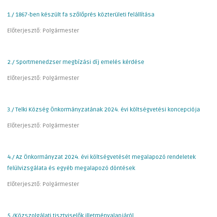
1./ 1867-ben készült fa szőlőprés közterületi felállítása
Előterjesztő: Polgármester
2./ Sportmenedzser megbízási díj emelés kérdése
Előterjesztő: Polgármester
3./ Telki Község Önkormányzatának 2024. évi költségvetési koncepciója
Előterjesztő: Polgármester
4./ Az Önkormányzat 2024. évi költségvetését megalapozó rendeletek
felülvizsgálata és egyéb megalapozó döntések
Előterjesztő: Polgármester
5./Közszolgálati tisztviselők illetményalapjáról