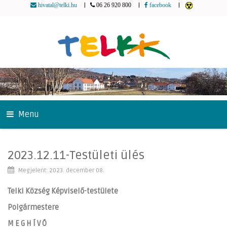
|
|
|
hivatal@telki.hu
06 26 920 800
facebook
Menu
2023.12.11-Testületi ülés
Megjelent: 2023. december 08.
Telki Község Képviselő-testülete
Polgármestere
M E G H Í V Ó