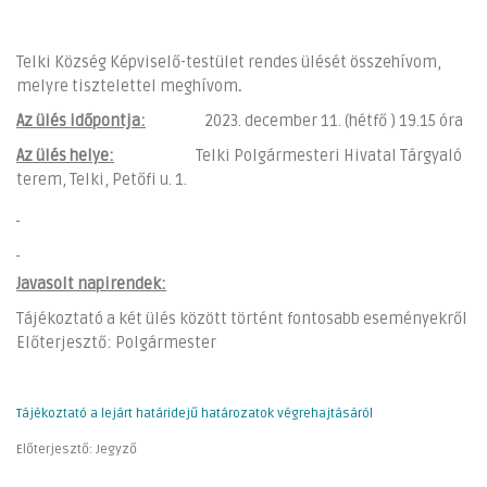
Telki Község Képviselő-testület rendes ülését összehívom,
melyre tisztelettel meghívom
.
Az ülés időpontja:
2023. december 11. (hétfő ) 19.15 óra
Az ülés helye:
Telki Polgármesteri Hivatal Tárgyaló
terem, Telki, Petőfi u. 1.
Javasolt napirendek:
Tájékoztató a két ülés között történt fontosabb eseményekről
Előterjesztő: Polgármester
Tájékoztató a lejárt határidejű határozatok végrehajtásáról
Előterjesztő: Jegyző