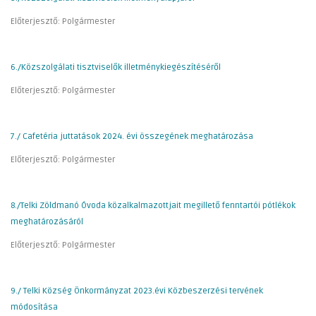
Előterjesztő: Polgármester
6./Közszolgálati tisztviselők illetménykiegészítéséről
Előterjesztő: Polgármester
7./ Cafetéria juttatások 2024. évi összegének meghatározása
Előterjesztő: Polgármester
8./Telki Zöldmanó Óvoda közalkalmazottjait megillető fenntartói pótlékok
meghatározásáról
Előterjesztő: Polgármester
9./ Telki Község Önkormányzat 2023.évi Közbeszerzési tervének
módosítása