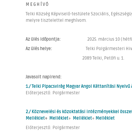
M E G H Í V Ó
Telki Község Képviselő-testülete Szociális, Egészségü
melyre tisztelettel meghívom.
Az ülés időpontja:
2025. március 10 ( hétfő) 
Az ülés helye:
Telki Polgármesteri Hivatal
2089 Telki, Petőfi u. 1.
Javasolt napirend:
1./ Telki Pipacsvirág Magyar Angol Kéttanítási Nyelv
Előterjesztő: Polgármester
2./ Köznevelési és közoktatási intézményekkel össze
Melléklet
+
Melléklet
+
Melléklet
+
Melléklet
Előterjesztő: Polgármester