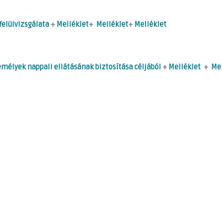
felülvizsgálata
+
Melléklet
+
Melléklet
+
Melléklet
mélyek nappali ellátásának biztosítása céljából
+
Melléklet
+
Mel