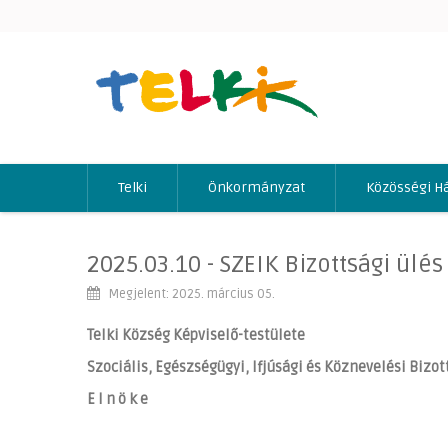
Telki
Önkormányzat
Közösségi H
2025.03.10 - SZEIK Bizottsági ülés
Megjelent: 2025. március 05.
Telki Község Képviselő-testülete
Szociális, Egészségügyi, Ifjúsági és Köznevelési
Bizot
E l n ö k e