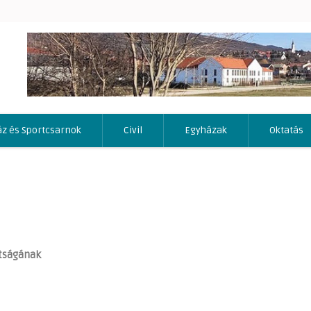
áz és Sportcsarnok
Civil
Egyházak
Oktatás
tságának