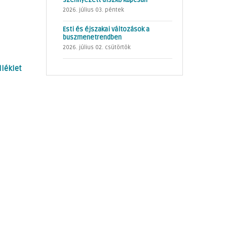
szennyezett díszkő kapcsán
2026. július 03. péntek
Esti és éjszakai változások a
buszmenetrendben
2026. július 02. csütörtök
léklet