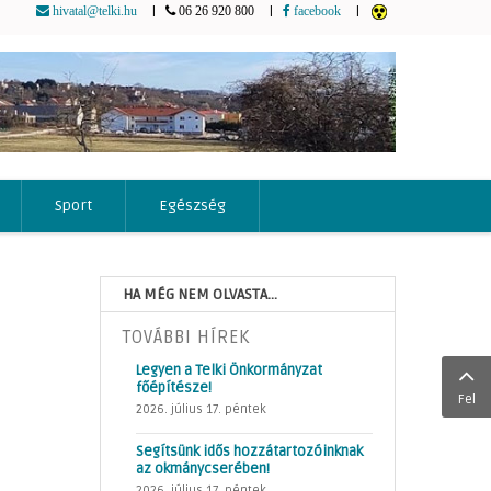
|
|
|
hivatal@telki.hu
06 26 920 800
facebook
Sport
Egészség
HA MÉG NEM OLVASTA...
TOVÁBBI HÍREK
Legyen a Telki Önkormányzat
főépítésze!
Fel
2026. július 17. péntek
Segítsünk idős hozzátartozóinknak
az okmánycserében!
2026. július 17. péntek