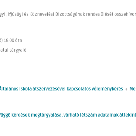
gyi, Ifjúsági és Köznevelési Bizottságának rendes ülését összehívo
18.00 óra
 tárgyaló
ű Általános Iskola átszervezésével kapcsolatos véleménykérés
+
Mel
függő kérdések megtárgyalása, várható létszám adatainak áttekin