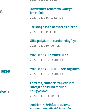
Közterület-fenntartó kollégát
m,
keresünk!
2026. július 16. csütörtök
TN: böngéssze át nyári híreinket!
2026. július 14. kedd
Álláspályázat – óvodapedagógus
2026. július 10. péntek
2026.07.14 -Testületi ülés
2026. július 09. csütörtök
2026.07.14 - SZEIK Bizottsági ülés
léklet
2026. július 09. csütörtök
Ebtartás, hulladék, zajvédelem –
interjú a telki közterület-
felügyelővel
tése
+
2026. július 03. péntek
Budakeszi felhívása azbeszt-