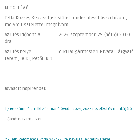
M E G H Í V Ó
Telki Község Képviselő-testület rendes ülését összehívom,
melyre tisztelettel meghívom.
Az ülés időpontja: 2025. szeptember 29. (hétfő) 20.00
óra
Az ülés helye: Telki Polgármesteri Hivatal Tárgyaló
terem, Telki, Petőfi u. 1.
Javasolt napirendek:
1./ Beszámoló a Telki Zöldmanó Óvoda 2024/2025 nevelési év munkájáról
Előadó: Polgármester
2./ Telki Zöldmanó Óvoda 2025/2026 nevelési év munkaterve