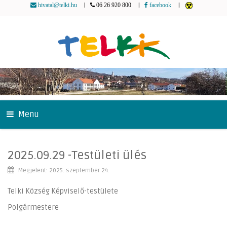
|
|
|
hivatal@telki.hu
06 26 920 800
facebook
Menu
2025.09.29 -Testületi ülés
Megjelent: 2025. szeptember 24.
Telki Község Képviselő-testülete
Polgármestere