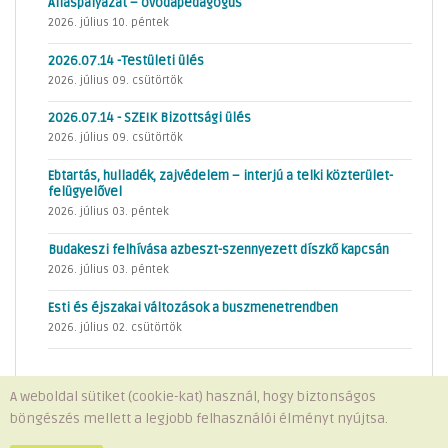
Álláspályázat – óvodapedagógus
2026. július 10. péntek
2026.07.14 -Testületi ülés
2026. július 09. csütörtök
2026.07.14 - SZEIK Bizottsági ülés
2026. július 09. csütörtök
Ebtartás, hulladék, zajvédelem – interjú a telki közterület-
felügyelővel
2026. július 03. péntek
Budakeszi felhívása azbeszt-szennyezett díszkő kapcsán
2026. július 03. péntek
Esti és éjszakai változások a buszmenetrendben
2026. július 02. csütörtök
A weboldal sütiket (cookie-kat) használ, hogy biztonságos
böngészés mellett a legjobb felhasználói élményt nyújtsa.
Minden jog fenntartva © 2026 Telki Község Önkormányzata
Impresszum
-
Adatvédelem