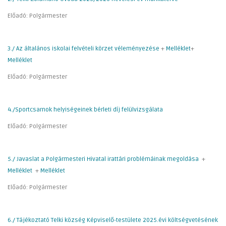
Előadó: Polgármester
3./ Az általános iskolai felvételi körzet véleményezése
+
Melléklet
+
Melléklet
Előadó: Polgármester
4./Sportcsarnok helyiségeinek bérleti díj felülvizsgálata
Előadó: Polgármester
5./ Javaslat a Polgármesteri Hivatal irattári problémáinak megoldása
+
Melléklet
+
Melléklet
Előadó: Polgármester
6./ Tájékoztató Telki község Képviselő-testülete 2025.évi költségvetésének