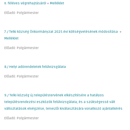
II. féléves végrehajtásáról
+
Melléklet
Előadó: Polgármester
7./ Telki község Önkormányzat 2025.évi költségvetésének módosítása
+
Melléklet
Előadó: Polgármester
8./ Helyi adórendeletek felülvizsgálata
Előadó: Polgármester
9./ Telki község új településtervének elkészítésére a hatályos
településrendezési eszközök felülvizsgálata, és a szükségessé vált
változtatások elvégzése, tervezői kiválasztására vonatkozó ajánlatkérés
Előadó: Polgármester