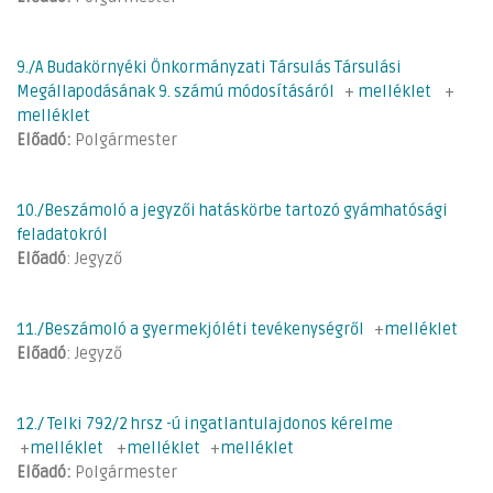
9./A Budakörnyéki Önkormányzati Társulás Társulási
Megállapodásának 9. számú módosításáról
+
melléklet
+
melléklet
Előadó:
Polgármester
10./Beszámoló a jegyzői hatáskörbe tartozó gyámhatósági
feladatokról
Előadó
: Jegyző
11./Beszámoló a gyermekjóléti tevékenységről
+
melléklet
Előadó
: Jegyző
12./ Telki 792/2 hrsz -ú ingatlantulajdonos kérelme
+
melléklet
+
melléklet
+
melléklet
Előadó:
Polgármester