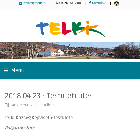
|
|
|
hivatal@telki.hu
06 26 920 800
facebook
Menu
2018.04.23 - Testületi ülés
Megjelent: 2018. április 20.
Telki Község Képviselő-testülete
Polgármestere