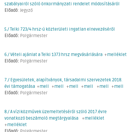
szabályairól szóló önkormányzati rendelet módosításáról
Előadó
: Jegyző
5./ Telki 723/4 hrsz-ú közterületi ingatlan elnevezéséről
Előadó:
Polgármester
6./ Vételi ajánlat a Telki 1373 hrsz megvásárlására
+
melléklet
Előadó:
Polgármester
7./ Egyesületek, alapítványok, társadalmi szervezetek 2018.
évi támogatása
+
mell
+
mell
+
mell
+
mell
+
mell
+
mell
Előadó:
Polgármester
8./ A víziközművek üzemeltetéséről szóló 2017.évre
vonatkozó beszámoló megtárgyalása
+
melléklet
+
melléklet
Előadó:
Polgármester