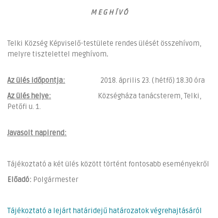
M E G H Í V Ó
Telki Község Képviselő-testülete rendes ülését összehívom,
melyre tisztelettel meghívom
.
Az ülés időpontja:
2018. április 23. ( hétfő) 18.30 óra
Az ülés helye:
Községháza tanácsterem, Telki,
Petőfi u. 1.
Javasolt napirend:
Tájékoztató a két ülés között történt fontosabb eseményekről
Előadó:
Polgármester
Tájékoztató a lejárt határidejű határozatok végrehajtásáról