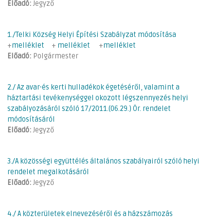
Előadó:
Jegyző
1./Telki Község Helyi Építési Szabályzat módosítása
+
melléklet
+
melléklet
+
melléklet
Előadó:
Polgármester
2./ Az avar-és kerti hulladékok égetéséről, valamint a
háztartási tevékenységgel okozott légszennyezés helyi
szabályozásáról szóló 17/2011.(06.29.) Ör. rendelet
módosításáról
Előadó:
Jegyző
3./A közösségi együttélés általános szabályairól szóló helyi
rendelet megalkotásáról
Előadó:
Jegyző
4./ A közterületek elnevezéséről és a házszámozás