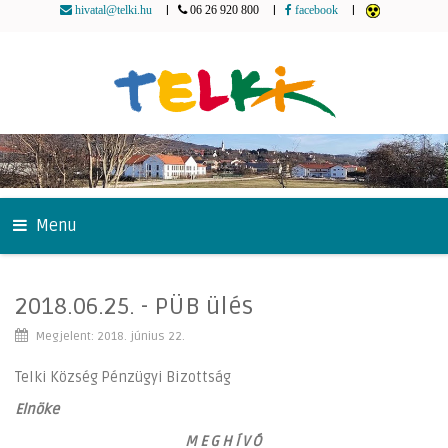
|
|
|
hivatal@telki.hu
06 26 920 800
facebook
Menu
2018.06.25. - PÜB ülés
Megjelent: 2018. június 22.
Telki Község Pénzügyi Bizottság
Elnöke
M E G H Í V Ó