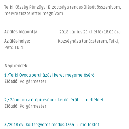
Telki Község Pénzügyi Bizottsága rendes ülését összehívom,
melyre tisztelettel meghívom
Az ülés időpontja:
2018. június 25. ( hétfő) 18.05 óra
Az ülés helye:
Községháza tanácsterem, Telki,
Petőfi u. 1.
Napirendek:
1./Telki Óvoda beruházási keret megemeléséről
Előadó
: Polgármester
2./ Zápor utca útépítésének kérdéséről
+
melléklet
Előadó
: Polgármester
3./2018.évi költségvetés módosítása
+
melléklet