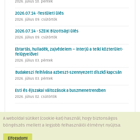
2026. július 10. péntek
2026.07.14 -Testületi ülés
2026. július 09. csütörtök
2026.07.14 - SZEIK Bizottsági ülés
2026. július 09. csütörtök
Ebtartás, hulladék, zajvédelem – interjú a telki közterület-
felügyelővel
2026. július 03. péntek
Budakeszi felhívása azbeszt-szennyezett díszkő kapcsán
2026. július 03. péntek
Esti és éjszakai változások a buszmenetrendben
2026. július 02. csütörtök
A weboldal sütiket (cookie-kat) használ, hogy biztonságos
böngészés mellett a legjobb felhasználói élményt nyújtsa.
Minden jog fenntartva © 2026 Telki Község Önkormányzata
Impresszum
-
Adatvédelem
Elfogadom!