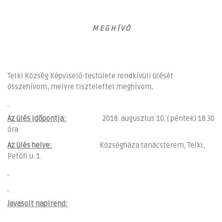
M E G H Í V Ó
Telki Község Képviselő-testülete rendkívüli ülését
összehívom, melyre tisztelettel meghívom
.
Az ülés időpontja:
2018. augusztus 10. ( péntek) 18.30
óra
Az ülés helye:
Községháza tanácsterem, Telki,
Petőfi u. 1.
Javasolt napirend: