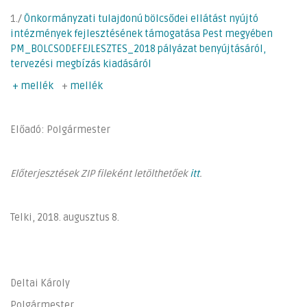
1./
Önkormányzati tulajdonú bölcsődei ellátást nyújtó
intézmények fejlesztésének támogatása Pest megyében
PM_BOLCSODEFEJLESZTES_2018 pályázat benyújtásáról,
tervezési megbízás kiadásáról
+ mellék
+
mellék
Előadó: Polgármester
Előterjesztések ZIP fileként letölthetőek
itt
.
Telki, 2018. augusztus 8.
Deltai Károly
Polgármester