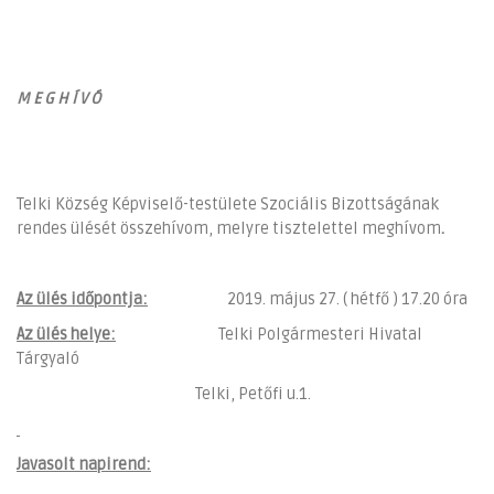
M E G H Í V Ó
Telki Község Képviselő-testülete Szociális Bizottságának
rendes ülését összehívom, melyre tisztelettel meghívom
.
Az ülés időpontja:
2019. május 27. ( hétfő ) 17.20 óra
Az ülés helye:
Telki Polgármesteri Hivatal
Tárgyaló
Telki, Petőfi u.1.
Javasolt napirend: