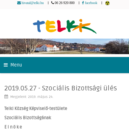
|
|
|
hivatal@telki.hu
06 26 920 800
facebook
Menu
2019.05.27 - Szociális Bizottsági ülés
Megjelent: 2019. május 24.
Telki Község Képviselő-testülete
Szociális
Bizottságának
E l n ö k e