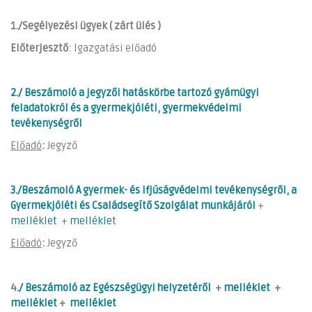
1./Segélyezési ügyek ( zárt ülés )
Előterjesztő
: Igazgatási előadó
2./ Beszámoló a jegyzői hatáskörbe tartozó gyámügyi
feladatokról és a gyermekjóléti, gyermekvédelmi
tevékenységről
Előadó
:
Jegyző
3./Beszámoló
A gyermek- és ifjúságvédelmi tevékenységről, a
Gyermekjóléti és Családsegítő Szolgálat munkájáról
+
melléklet
+
melléklet
Előadó
:
Jegyző
4
./ Beszámoló az Egészségügyi helyzetéről
+
melléklet
+
melléklet
+
melléklet