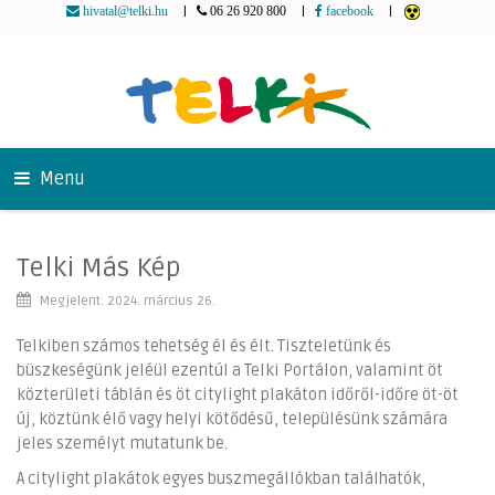
|
|
|
hivatal@telki.hu
06 26 920 800
facebook
Menu
Telki
Más Kép
Megjelent: 2024. március 26.
Telkiben számos tehetség él és élt. Tiszteletünk és
büszkeségünk jeléül ezentúl a Telki Portálon, valamint öt
közterületi táblán és öt citylight plakáton időről-időre öt-öt
új, köztünk élő vagy helyi kötődésű, településünk számára
jeles személyt mutatunk be.
A citylight plakátok egyes buszmegállókban találhatók,