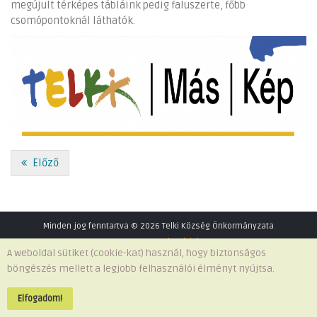
megújult térképes tábláink pedig faluszerte, főbb
csomópontoknál láthatók.
Előző
Minden jog fenntartva © 2026 Telki Község Önkormányzata
Impresszum
-
Adatvédelem
A weboldal sütiket (cookie-kat) használ, hogy biztonságos
böngészés mellett a legjobb felhasználói élményt nyújtsa.
Elfogadom!