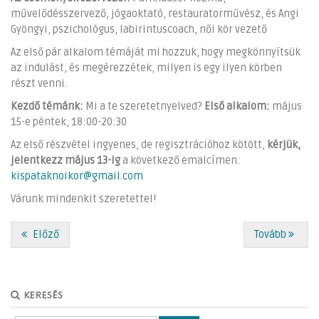
művelődésszervező, jógaoktató, restauratorművész, és Angi
Gyöngyi, pszichológus, labirintuscoach, női kör vezető
Az első pár alkalom témáját mi hozzuk, hogy megkönnyítsük
az indulást, és megérezzétek, milyen is egy ilyen körben
részt venni.
Kezdő témánk:
Mi a te szeretetnyelved?
Első alkalom:
május
15-e péntek, 18:00-20:30
Az első részvétel ingyenes, de regisztrációhoz kötött,
kérjük,
jelentkezz május 13-ig
a következő emalcímen:
kispataknoikor@gmail.com
Várunk mindenkit szeretettel!
Előző
Tovább
KERESÉS