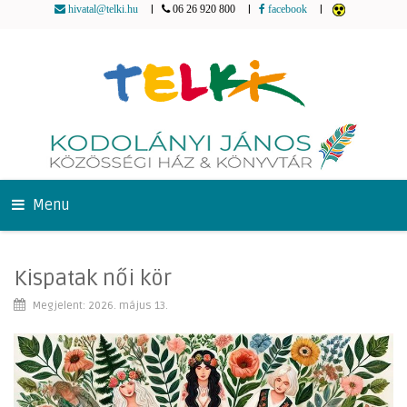
|
|
|
hivatal@telki.hu
06 26 920 800
facebook
Menu
Kispatak női kör
Megjelent: 2026. május 13.