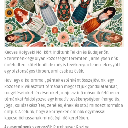
Kedves Hölgyek! Női kört indítunk Telkin és Budajenőn.
Szeretnénk egy olyan közösséget teremteni, amelyben nők
önfeledten, kötetlenül de mégis tevékenyen lehetnek együtt
egy biztonságos térben, ami csak az övék.
Havi egy alkalommal, péntek esténként összejövünk, egy
közösen kiválasztott témában megosztjuk gondolatainkat,
megéléseinket, érzéseinket, majd az idő második felében a
témánkat feldolgozva egy kreatív tevékenységben (horgolás,
jóga, kollázskészítés, zenélés, éneklés stb.) mindezt formába
öntjük. A célunk, hogy a környéken élő nők egymással
kapcsolódhassanak minőségi idő keretében.
Az események szervezői:
Purnhauser Rozina,