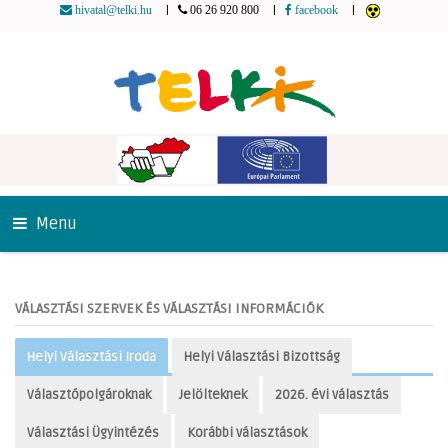
|
|
|
hivatal@telki.hu
06 26 920 800
facebook
Menu
VÁLASZTÁSI SZERVEK ÉS VÁLASZTÁSI INFORMÁCIÓK
Helyi Választási Iroda
Helyi Választási Bizottság
Választópolgároknak
Jelölteknek
2026. évi választás
Választási Ügyintézés
Korábbi választások