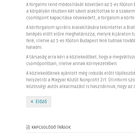
A forgalmi rend módosítását követően az 1-es főúton 
a körpályán részben két sávot alakítottak ki a szakem
csomópont kapacitása növekedett, a forgalom a körf
A körforgalom spirális kialakítására tekintettel a Bi
belépés előtt előre meghatározza, melyik kijáraton tu
felé, illetve az 1-es főúton Budapest felé tudnak tová
haladni.
A társaság arra kéri a közlekedőket, hogy a megválto
csomópontban, illetve annak környezetében.
A közlekedőknek ajánlott még indulás előtt tájékozó
helyzetről a Magyar Közút Nonprofit Zrt. Útinform szo
közösségi autós alkalmazást is használniuk, hogy az
Előző
KAPCSOLÓDÓ ÍRÁSOK