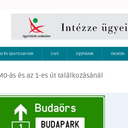
áz és Sportcsarnok
Civil
Egyházak
Oktatás
0-ás és az 1-es út találkozásánál