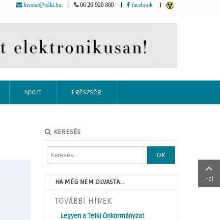
|
|
|
hivatal@telki.hu
06 26 920 800
facebook
Sport
Egészség
KERESÉS
OK
Fel
HA MÉG NEM OLVASTA...
TOVÁBBI HÍREK
Legyen a Telki Önkormányzat