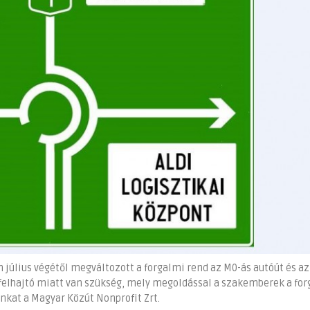
július végétől megváltozott a forgalmi rend az M0-ás autóút és az 
i felhajtó miatt van szükség, mely megoldással a szakemberek a fo
unkat a Magyar Közút Nonprofit Zrt.