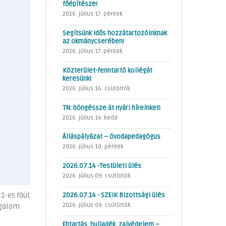
főépítésze!
2026. július 17. péntek
Segítsünk idős hozzátartozóinknak
az okmánycserében!
2026. július 17. péntek
Közterület-fenntartó kollégát
keresünk!
2026. július 16. csütörtök
TN: böngéssze át nyári híreinket!
2026. július 14. kedd
Álláspályázat – óvodapedagógus
2026. július 10. péntek
2026.07.14 -Testületi ülés
2026. július 09. csütörtök
1-es főút
2026.07.14 - SZEIK Bizottsági ülés
2026. július 09. csütörtök
rgalom
Ebtartás, hulladék, zajvédelem –