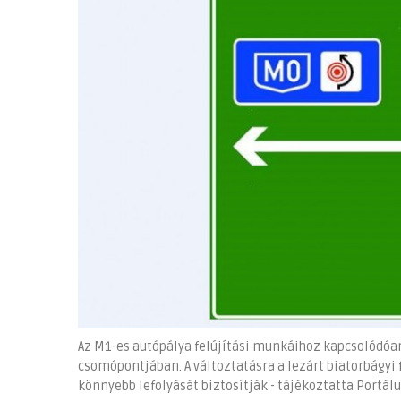
Az M1-es autópálya felújítási munkáihoz kapcsolódóan 
csomópontjában. A változtatásra a lezárt biatorbágy
könnyebb lefolyását biztosítják - tájékoztatta Portál