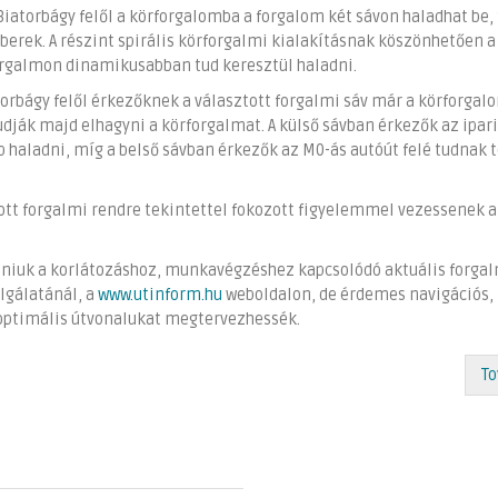
Biatorbágy felől a körforgalomba a forgalom két sávon haladhat be,
berek. A részint spirális körforgalmi kialakításnak köszönhetően a
orgalmon dinamikusabban tud keresztül haladni.
atorbágy felől érkezőknek a választott forgalmi sáv már a körforgal
dják majd elhagyni a körforgalmat. A külső sávban érkezők az ipari
bb haladni, míg a belső sávban érkezők az M0-ás autóút felé tudnak 
zott forgalmi rendre tekintettel fokozott figyelemmel vezessenek a
dniuk a korlátozáshoz, munkavégzéshez kapcsolódó aktuális forga
lgálatánál, a
www.utinform.hu
weboldalon, de érdemes navigációs,
 optimális útvonalukat megtervezhessék.
To