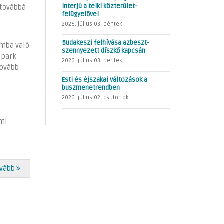
interjú a telki közterület-
 továbbá
felügyelővel
2026. július 03. péntek
Budakeszi felhívása azbeszt-
omba való
szennyezett díszkő kapcsán
 park
2026. július 03. péntek
tovább
Esti és éjszakai változások a
buszmenetrendben
2026. július 02. csütörtök
lmi
vább